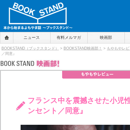
BOOKSTAND（ブックスタンド）
ニュース
有料メルマガ
映画部
～本から始まるよもやま話～
BOOKSTAND（ブ
BOOKSTAND（ブックスタンド）
>
BOOKSTAND映画部！
>
もやもやレビ
ックスタンド）
／同意』
フランス中を震撼させた小児
ンセント／同意』