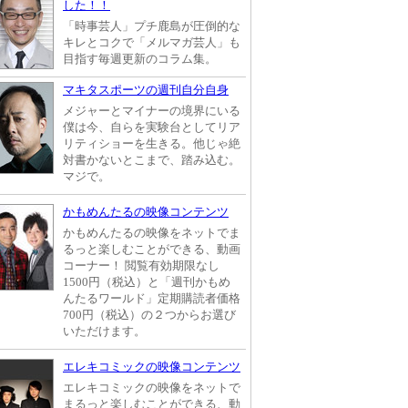
した！！
「時事芸人」プチ鹿島が圧倒的な
キレとコクで「メルマガ芸人」も
目指す毎週更新のコラム集。
マキタスポーツの週刊自分自身
メジャーとマイナーの境界にいる
僕は今、自らを実験台としてリア
リティショーを生きる。他じゃ絶
対書かないとこまで、踏み込む。
マジで。
かもめんたるの映像コンテンツ
かもめんたるの映像をネットでま
るっと楽しむことができる、動画
コーナー！ 閲覧有効期限なし
1500円（税込）と「週刊かもめ
んたるワールド」定期購読者価格
700円（税込）の２つからお選び
いただけます。
エレキコミックの映像コンテンツ
エレキコミックの映像をネットで
まるっと楽しむことができる、動