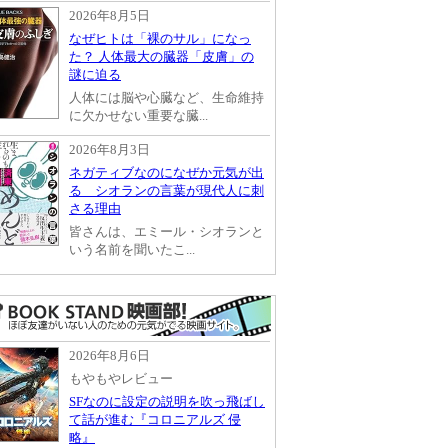
2026年8月5日
なぜヒトは「裸のサル」になっ
た？ 人体最大の臓器「皮膚」の
謎に迫る
人体には脳や心臓など、生命維持
に欠かせない重要な臓...
2026年8月3日
ネガティブなのになぜか元気が出
る シオランの言葉が現代人に刺
さる理由
皆さんは、エミール・シオランと
いう名前を聞いたこ...
2026年8月6日
もやもやレビュー
SFなのに設定の説明を吹っ飛ばし
て話が進む『コロニアルズ 侵
略』