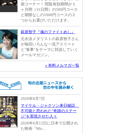
画コーナー！ 閲覧有効期間が１
ヶ月間（31日間）の500円コース
と期限なしの1000円コースの２
つからお選びいただけます。
萩原智子『魂のファイトめし』
元水泳メダリストの萩原智子さん
が毎回いろんな一流アスリート
と"食事"をテーマに対談していく
メールマガジン。
» 有料メルマガ一覧
2026年8月7日
マイケル・ジャクソン来日秘話
不可能と思われた"奇跡のステー
ジ"を実現させた人々
2026年6月12日に日本で公開され
た映画『Mic...