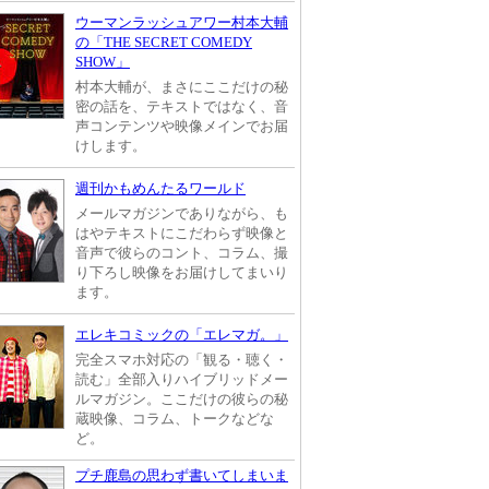
ウーマンラッシュアワー村本大輔
の「THE SECRET COMEDY
SHOW」
村本大輔が、まさにここだけの秘
密の話を、テキストではなく、音
声コンテンツや映像メインでお届
けします。
週刊かもめんたるワールド
メールマガジンでありながら、も
はやテキストにこだわらず映像と
音声で彼らのコント、コラム、撮
り下ろし映像をお届けしてまいり
ます。
エレキコミックの「エレマガ。」
完全スマホ対応の「観る・聴く・
読む」全部入りハイブリッドメー
ルマガジン。ここだけの彼らの秘
蔵映像、コラム、トークなどな
ど。
プチ鹿島の思わず書いてしまいま