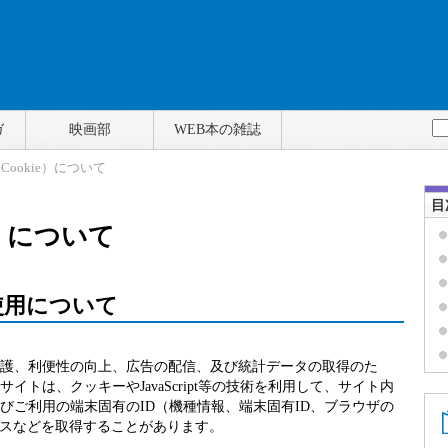
ガ
映画部
WEB本の雑誌
Cookie）について
目
e）について
使用について
護、利便性の向上、広告の配信、及び統計データの取得のた
トは、クッキーやJavaScript等の技術を利用して、サイト内
びご利用の端末固有のID（機種情報、端末固有ID、ブラウザの
レスなどを取得することがあります。