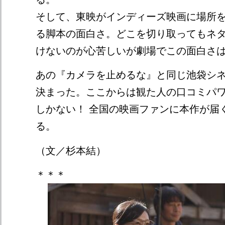
そして、東映がインディーズ映画に場所
る脚本の面白さ。どこを切り取ってもネ
けないのが心苦しいが劇場でこの面白さ
あの『カメラを止めるな』と同じ池袋シ
決まった。ここからは観た人の口コミパ
しかない！ 全国の映画ファンに本作が届
る。
（文／杉本結）
＊＊＊