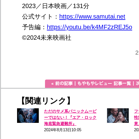
2023／日本映画／131分
公式サイト：
https://www.samutai.net
予告編：
https://youtu.be/k4MF2zREJ5o
©2024未来映画社
2
【関連リンク】
ただのサメ系パニックムービ
フ
ーではない！『エア・ロック
性
海底緊急避難所』
意
2024年8月13日10:05
2