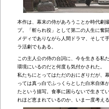
本作は、幕末の侍があろうことか時代劇
プ。「斬られ役」として第二の人生に奮
メディでありながら人間ドラマ、そして
ラ活劇でもある。
この主人公の侍の台詞に、今を生きる私
環境にいるのだと何度も気付かされた。
私たちにとってはただのおにぎりだが、
っては真っ白でふっくらとした白米自体
たという描写。食事に困らないで生きて
れほど恵まれているのか、いま一度考え