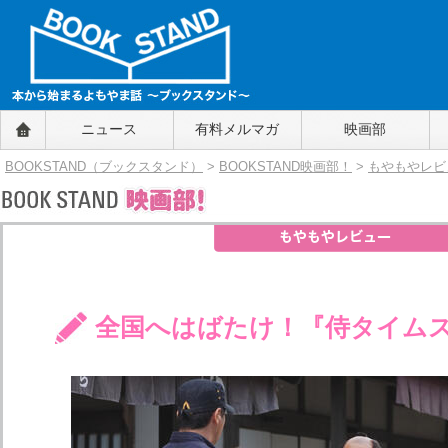
BOOKSTAND（ブックスタンド）
ニュース
有料メルマガ
映画部
～本から始まるよもやま話～
BOOKSTAND（ブ
BOOKSTAND（ブックスタンド）
>
BOOKSTAND映画部！
>
もやもやレビ
ックスタンド）
全国へはばたけ！『侍タイム