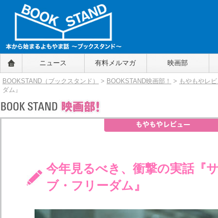
BOOKSTAND（ブックスタンド）
ニュース
有料メルマガ
映画部
～本から始まるよもやま話～
BOOKSTAND（ブ
BOOKSTAND（ブックスタンド）
>
BOOKSTAND映画部！
>
もやもやレビ
ックスタンド）
ダム』
今年見るべき、衝撃の実話『
ブ・フリーダム』