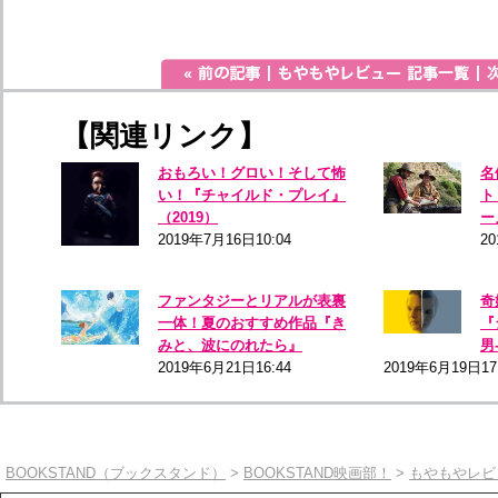
【関連リンク】
おもろい！グロい！そして怖
名
い！『チャイルド・プレイ』
ト
（2019）
ー
2019年7月16日10:04
2
ファンタジーとリアルが表裏
奇
一体！夏のおすすめ作品『き
『
みと、波にのれたら』
男
2019年6月21日16:44
2019年6月19日17
BOOKSTAND（ブックスタンド）
>
BOOKSTAND映画部！
>
もやもやレビ