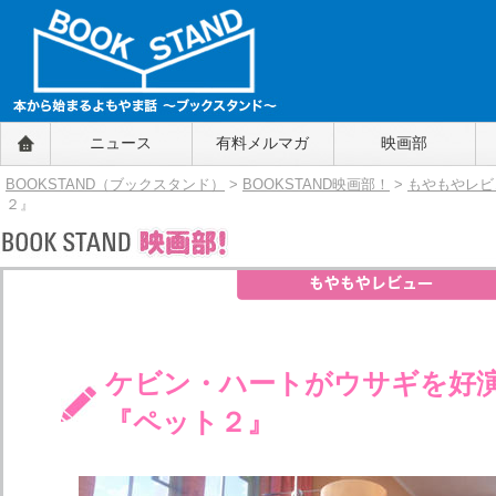
BOOKSTAND（ブックスタンド）
ニュース
有料メルマガ
映画部
～本から始まるよもやま話～
BOOKSTAND（ブ
BOOKSTAND（ブックスタンド）
>
BOOKSTAND映画部！
>
もやもやレビ
ックスタンド）
２』
ケビン・ハートがウサギを好演
『ペット２』