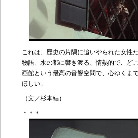
これは、歴史の片隅に追いやられた女性
物語。水の都に響き渡る、情熱的で、ど
画館という最高の音響空間で、心ゆくま
ほしい。
（文／杉本結）
＊＊＊