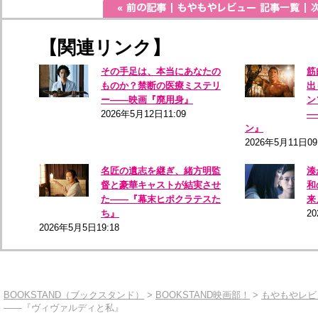
【関連リンク】
その手足は、本当にあなたの
筋
ものか？禁断の医療ミステリ
出
ー――映画『廃用身』
ン
2026年5月12日11:09
―
ン』
2026年5月11日09
名匠の遺志を継ぎ、緒方明監
湊
督と豪華キャストが結実させ
和
た――『幕末ヒポクラテスた
来
ち』
2
2026年5月5日19:18
BOOKSTAND（ブックスタンド）
>
BOOKSTAND映画部！
>
もやもやレビ
――『ヴィヴァルディと私』