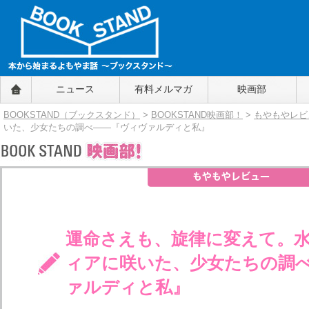
BOOKSTAND（ブックスタンド）
ニュース
有料メルマガ
映画部
～本から始まるよもやま話～
BOOKSTAND（ブ
BOOKSTAND（ブックスタンド）
>
BOOKSTAND映画部！
>
もやもやレビ
ックスタンド）
いた、少女たちの調べ――『ヴィヴァルディと私』
運命さえも、旋律に変えて。
ィアに咲いた、少女たちの調
ァルディと私』