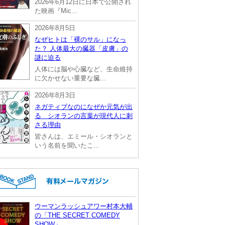
2026年6月12日に日本で公開され
た映画『Mic...
2026年8月5日
なぜヒトは「裸のサル」になっ
た？ 人体最大の臓器「皮膚」の
謎に迫る
人体には脳や心臓など、生命維持
に欠かせない重要な臓...
2026年8月3日
ネガティブなのになぜか元気が出
る シオランの言葉が現代人に刺
さる理由
皆さんは、エミール・シオランと
いう名前を聞いたこ...
ウーマンラッシュアワー村本大輔
の「THE SECRET COMEDY
SHOW」