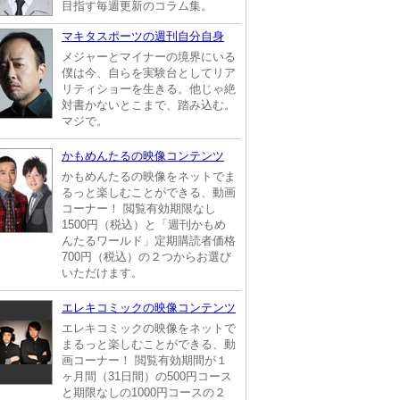
目指す毎週更新のコラム集。
マキタスポーツの週刊自分自身
メジャーとマイナーの境界にいる
僕は今、自らを実験台としてリア
リティショーを生きる。他じゃ絶
対書かないとこまで、踏み込む。
マジで。
かもめんたるの映像コンテンツ
かもめんたるの映像をネットでま
るっと楽しむことができる、動画
コーナー！ 閲覧有効期限なし
1500円（税込）と「週刊かもめ
んたるワールド」定期購読者価格
700円（税込）の２つからお選び
いただけます。
エレキコミックの映像コンテンツ
エレキコミックの映像をネットで
まるっと楽しむことができる、動
画コーナー！ 閲覧有効期間が１
ヶ月間（31日間）の500円コース
と期限なしの1000円コースの２