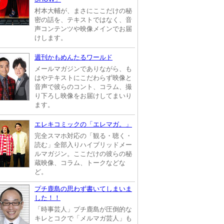
村本大輔が、まさにここだけの秘
密の話を、テキストではなく、音
声コンテンツや映像メインでお届
けします。
週刊かもめんたるワールド
メールマガジンでありながら、も
はやテキストにこだわらず映像と
音声で彼らのコント、コラム、撮
り下ろし映像をお届けしてまいり
ます。
エレキコミックの「エレマガ。」
完全スマホ対応の「観る・聴く・
読む」全部入りハイブリッドメー
ルマガジン。ここだけの彼らの秘
蔵映像、コラム、トークなどな
ど。
プチ鹿島の思わず書いてしまいま
した！！
「時事芸人」プチ鹿島が圧倒的な
キレとコクで「メルマガ芸人」も