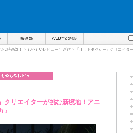
ガ
映画部
WEB本の雑誌
TAND映画部！
>
もやもやレビュー
>
新作
> 「オッドタクシー」クリエイタ
」クリエイターが挑む新境地！アニ
カ』