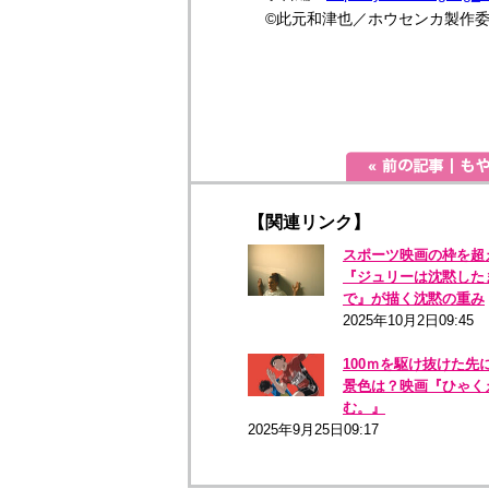
©此元和津也／ホウセンカ製作
【関連リンク】
スポーツ映画の枠を超
『ジュリーは沈黙した
で』が描く沈黙の重み
2025年10月2日09:45
100ｍを駆け抜けた先
景色は？映画『ひゃく
む。』
2025年9月25日09:17