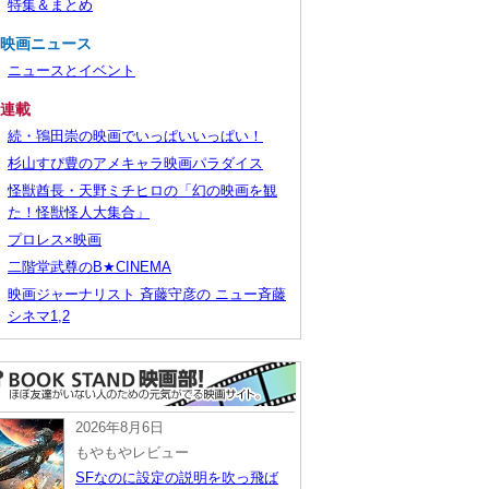
特集＆まとめ
■映画ニュース
ニュースとイベント
■連載
続・鴇田崇の映画でいっぱいいっぱい！
杉山すぴ豊のアメキャラ映画パラダイス
怪獣酋長・天野ミチヒロの「幻の映画を観
た！怪獣怪人大集合」
プロレス×映画
二階堂武尊のB★CINEMA
映画ジャーナリスト 斉藤守彦の ニュー斉藤
シネマ1,2
2026年8月6日
もやもやレビュー
SFなのに設定の説明を吹っ飛ば