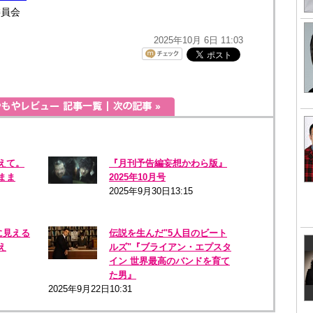
委員会
2025年10月 6日 11:03
えて。
『月刊予告編妄想かわら版』
まま
2025年10月号
2025年9月30日13:15
に見える
伝説を生んだ"5人目のビート
え
ルズ"『ブライアン・エプスタ
イン 世界最高のバンドを育て
た男』
2025年9月22日10:31