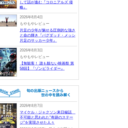
して話が進む『コロニアルズ 侵
略』
2026年8月4日
もやもやレビュー
片足の少年が魅せる圧倒的な強さ
と命の輝き『バグダッド・メッシ
片足のサッカー少年』
2026年8月3日
もやもやレビュー
【無観客！ 誰も観ない映画祭 第
58回】『ゾンビライダー』
2026年8月7日
マイケル・ジャクソン来日秘話
不可能と思われた"奇跡のステー
ジ"を実現させた人々