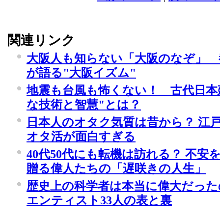
関連リンク
大阪人も知らない「大阪のなぞ」 
が語る"大阪イズム"
地震も台風も怖くない！ 古代日本
な技術と智慧"とは？
日本人のオタク気質は昔から？ 江
オタ活が面白すぎる
40代50代にも転機は訪れる？ 不
贈る偉人たちの「遅咲きの人生」
歴史上の科学者は本当に偉大だった
エンティスト33人の表と裏