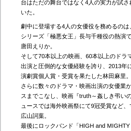
台はただの舞台ではなく4人の実力が試さ
いた。
劇中に登場する4人の女優役を務めるのは、Ne
シリーズ「極悪女王」長与千種役の熱演
唐田えりか。
そして70本以上の映画、60本以上のドラ
出演と圧倒的な女優経験を誇り、2013年
演劇賞個人賞・受賞を果たした林田麻里
さらに数々のドラマ・映画出演の女優業
スまでこなし、映画『truth～姦しき弔
ュースでは海外映画祭にて9冠受賞など、
広山詞葉。
最後にロックバンド「HIGH and MIGHT