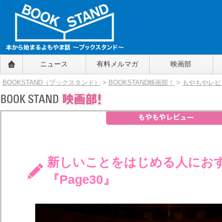
BOOKSTAND（ブックスタンド）
ニュース
有料メルマガ
映画部
～本から始まるよもやま話～
BOOKSTAND（ブ
BOOKSTAND（ブックスタンド）
>
BOOKSTAND映画部！
>
もやもやレビ
ックスタンド）
新しいことをはじめる人にお
『Page30』