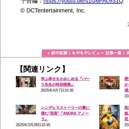
予告編：
https://youtu.be/s1G6FAc9S1Q
© DCTentertainment, Inc.
【関連リンク】
学ぶ幸せをかみしめる『バー
歴
ラ先生の特別授業』
か
2025年4月7日10:36
僕
2
シンデレラストーリーの裏に
批
潜む"現実"『ANORA アノー
姫
ラ』
思
2025年3月28日10:45
20