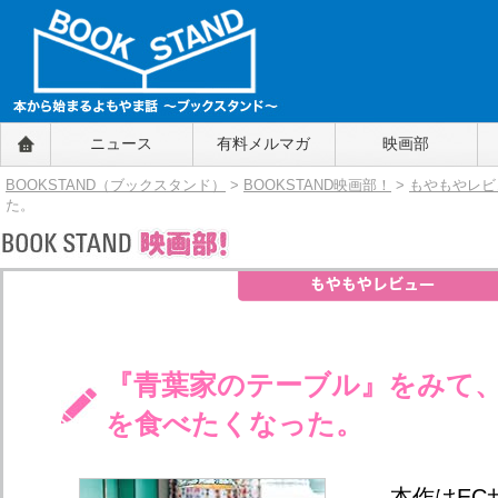
BOOKSTAND（ブックスタンド）
ニュース
有料メルマガ
映画部
～本から始まるよもやま話～
BOOKSTAND（ブ
BOOKSTAND（ブックスタンド）
>
BOOKSTAND映画部！
>
もやもやレビ
ックスタンド）
た。
『青葉家のテーブル』をみて
を食べたくなった。
本作はEC