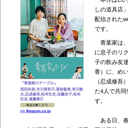
しの道具店」
配信されたw
です。
青葉家は、
に息子のリ
子の飲み友
香）に、め
（忍成修吾
『青葉家のテーブル』
西田尚美,市川実和子,栗林藍希,寄川歌
た4人で共同
太,忍成修吾,松本壮史,佐藤友子,松本
壮史,遠藤泰己
す。
>> Amazon.co.jp
ある日、春