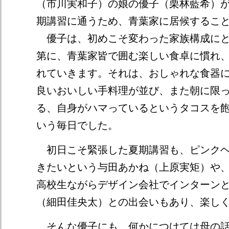
（市川実和子）の娘の優子（栗林藍希）
期講習に通うため、青葉家に居候するこ
優子は、初めこそ変わった家族構成にと
第に、青葉家皆で囲む楽しい食卓に慣れ
れていきます。それは、おしゃれな食器
良いおいしい手料理が並び、また朝に限
る、自身がハマっているというタコスを
いう毎日でした。
初日こそ緊張した夏期講習も、ピンクヘ
きたいという与田あかね（上原実矩）や
高校生ながらデザイン会社でインターン
（細田佳央太）との出会いもあり、楽し
そんな優子にも、何かにつけては母の話