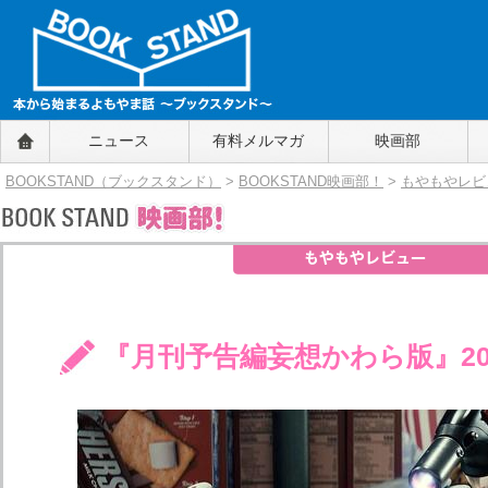
BOOKSTAND（ブックスタンド）
ニュース
有料メルマガ
映画部
～本から始まるよもやま話～
BOOKSTAND（ブ
BOOKSTAND（ブックスタンド）
>
BOOKSTAND映画部！
>
もやもやレビ
ックスタンド）
『月刊予告編妄想かわら版』20