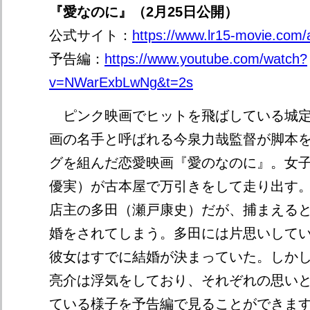
『愛なのに』（2月25日公開）
公式サイト：
https://www.lr15-movie.com/
予告編：
https://www.youtube.com/watch?
v=NWarExbLwNg&t=2s
ピンク映画でヒットを飛ばしている城定
画の名手と呼ばれる今泉力哉監督が脚本
グを組んだ恋愛映画『愛のなのに』。女
優実）が古本屋で万引きをして走り出す
店主の多田（瀬戸康史）だが、捕まえる
婚をされてしまう。多田には片思いして
彼女はすでに結婚が決まっていた。しか
亮介は浮気をしており、それぞれの思い
ている様子を予告編で見ることができま