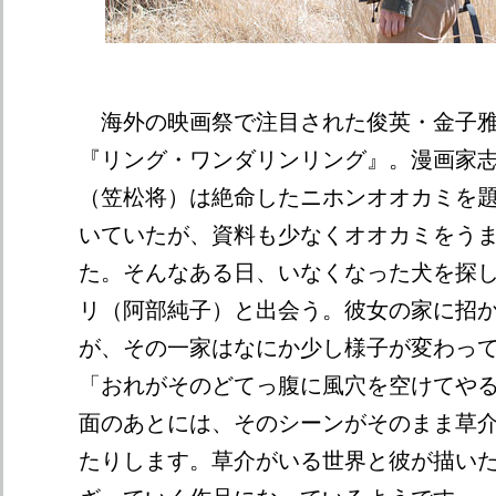
海外の映画祭で注目された俊英・金子雅
『リング・ワンダリンリング』。漫画家
（笠松将）は絶命したニホンオオカミを
いていたが、資料も少なくオオカミをう
た。そんなある日、いなくなった犬を探
リ（阿部純子）と出会う。彼女の家に招
が、その一家はなにか少し様子が変わっ
「おれがそのどてっ腹に風穴を空けてや
面のあとには、そのシーンがそのまま草
たりします。草介がいる世界と彼が描い