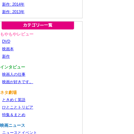
新作: 2014年
新作: 2013年
■もやもやレビュー
DVD
映画本
新作
■インタビュー
映画人の仕事
映画が好きです。
■ネタ劇場
ときめく英語
ひとことトリビア
特集＆まとめ
■映画ニュース
ニュースとイベント