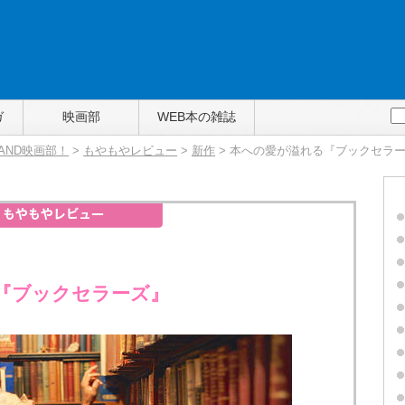
ガ
映画部
WEB本の雑誌
TAND映画部！
>
もやもやレビュー
>
新作
> 本への愛が溢れる『ブックセラ
『ブックセラーズ』