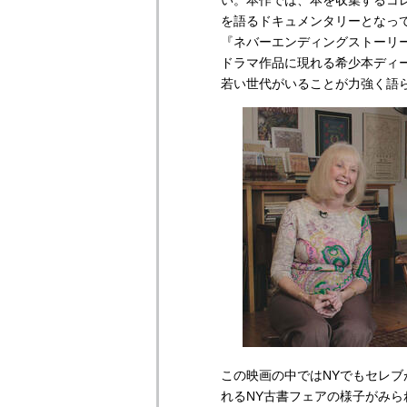
い。本作では、本を収集するコ
を語るドキュメンタリーとなっ
『ネバーエンディングストーリ
ドラマ作品に現れる希少本ディ
若い世代がいることが力強く語
この映画の中ではNYでもセレ
れるNY古書フェアの様子がみ