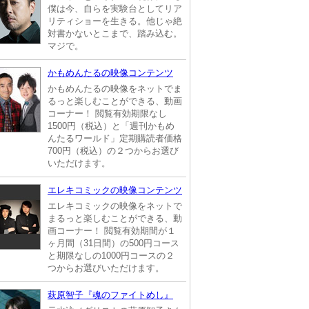
僕は今、自らを実験台としてリア
リティショーを生きる。他じゃ絶
対書かないとこまで、踏み込む。
マジで。
かもめんたるの映像コンテンツ
かもめんたるの映像をネットでま
るっと楽しむことができる、動画
コーナー！ 閲覧有効期限なし
1500円（税込）と「週刊かもめ
んたるワールド」定期購読者価格
700円（税込）の２つからお選び
いただけます。
エレキコミックの映像コンテンツ
エレキコミックの映像をネットで
まるっと楽しむことができる、動
画コーナー！ 閲覧有効期間が１
ヶ月間（31日間）の500円コース
と期限なしの1000円コースの２
つからお選びいただけます。
萩原智子『魂のファイトめし』