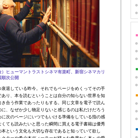
（金）ヒューマントラストシネマ有楽町、新宿シネマカリ
国順次公開
つ衰退している昨今。それでもページをめくってその手
であり、本を読むということは自分の知らない世界を知
向き合う作業であったりもする。同じ文章を電子で読ん
のに、なぜか少し物足りないと感じるのは私だけだろう
めに次のページにいつでもいける準備をしている指の感
なくても読みたいと思った瞬間に買える電子書籍は優秀
の本という文化も大切な存在であると知っていて欲し