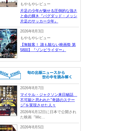
もやもやレビュー
片足の少年が魅せる圧倒的な強さ
と命の輝き『バグダッド・メッシ
片足のサッカー少年』
2026年8月3日
もやもやレビュー
【無観客！ 誰も観ない映画祭 第
58回】『ゾンビライダー』
2026年8月7日
マイケル・ジャクソン来日秘話
不可能と思われた"奇跡のステー
ジ"を実現させた人々
2026年6月12日に日本で公開され
た映画『Mic...
2026年8月5日