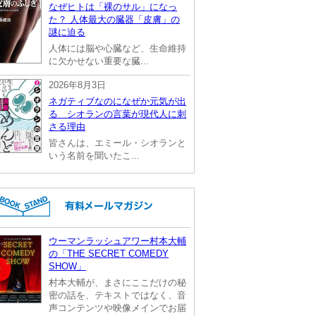
なぜヒトは「裸のサル」になっ
た？ 人体最大の臓器「皮膚」の
謎に迫る
人体には脳や心臓など、生命維持
に欠かせない重要な臓...
2026年8月3日
ネガティブなのになぜか元気が出
る シオランの言葉が現代人に刺
さる理由
皆さんは、エミール・シオランと
いう名前を聞いたこ...
ウーマンラッシュアワー村本大輔
の「THE SECRET COMEDY
SHOW」
村本大輔が、まさにここだけの秘
密の話を、テキストではなく、音
声コンテンツや映像メインでお届