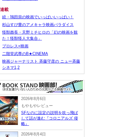
■連載
続・鴇田崇の映画でいっぱいいっぱい！
杉山すぴ豊のアメキャラ映画パラダイス
怪獣酋長・天野ミチヒロの「幻の映画を観
た！怪獣怪人大集合」
プロレス×映画
二階堂武尊のB★CINEMA
映画ジャーナリスト 斉藤守彦の ニュー斉藤
シネマ1,2
2026年8月6日
もやもやレビュー
SFなのに設定の説明を吹っ飛ば
して話が進む『コロニアルズ 侵
略』
2026年8月4日