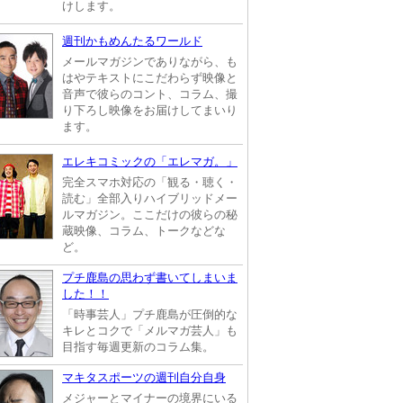
けします。
週刊かもめんたるワールド
メールマガジンでありながら、も
はやテキストにこだわらず映像と
音声で彼らのコント、コラム、撮
り下ろし映像をお届けしてまいり
ます。
エレキコミックの「エレマガ。」
完全スマホ対応の「観る・聴く・
読む」全部入りハイブリッドメー
ルマガジン。ここだけの彼らの秘
蔵映像、コラム、トークなどな
ど。
プチ鹿島の思わず書いてしまいま
した！！
「時事芸人」プチ鹿島が圧倒的な
キレとコクで「メルマガ芸人」も
目指す毎週更新のコラム集。
マキタスポーツの週刊自分自身
メジャーとマイナーの境界にいる