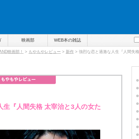
ガ
映画部
WEB本の雑誌
TAND映画部！
>
もやもやレビュー
>
新作
> 強烈な恋と過激な人生『人間失格
人生『人間失格 太宰治と3人の女た