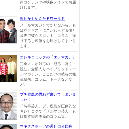
声コンテンツや映像メインでお届
けします。
週刊かもめんたるワールド
メールマガジンでありながら、も
はやテキストにこだわらず映像と
音声で彼らのコント、コラム、撮
り下ろし映像をお届けしてまいり
ます。
エレキコミックの「エレマガ。」
完全スマホ対応の「観る・聴く・
読む」全部入りハイブリッドメー
ルマガジン。ここだけの彼らの秘
蔵映像、コラム、トークなどな
ど。
プチ鹿島の思わず書いてしまいま
した！！
「時事芸人」プチ鹿島が圧倒的な
キレとコクで「メルマガ芸人」も
目指す毎週更新のコラム集。
マキタスポーツの週刊自分自身