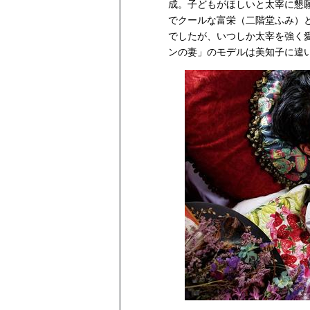
成。子どもがほしいと太宰に懇
でクールな富栄（二階堂ふみ）
でしたが、いつしか太宰を強く
ンの妻」のモデルは美知子に違いな