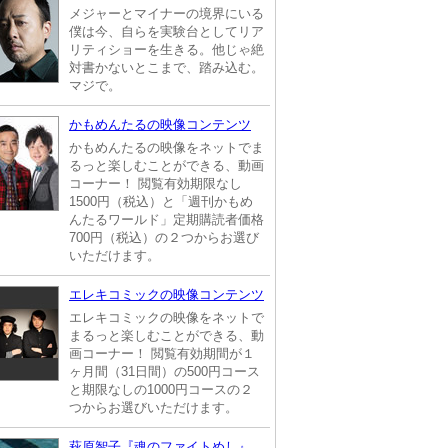
メジャーとマイナーの境界にいる
僕は今、自らを実験台としてリア
リティショーを生きる。他じゃ絶
対書かないとこまで、踏み込む。
マジで。
かもめんたるの映像コンテンツ
かもめんたるの映像をネットでま
るっと楽しむことができる、動画
コーナー！ 閲覧有効期限なし
1500円（税込）と「週刊かもめ
んたるワールド」定期購読者価格
700円（税込）の２つからお選び
いただけます。
エレキコミックの映像コンテンツ
エレキコミックの映像をネットで
まるっと楽しむことができる、動
画コーナー！ 閲覧有効期間が１
ヶ月間（31日間）の500円コース
と期限なしの1000円コースの２
つからお選びいただけます。
萩原智子『魂のファイトめし』