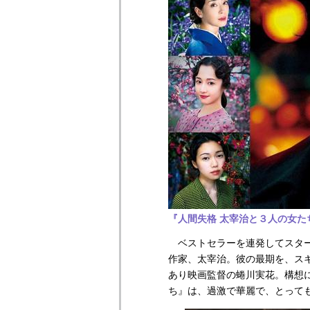
『人間失格 太宰治と３人の女たち
ベストセラーを連発してスター
作家、太宰治。彼の最期を、ス
あり映画監督の蜷川実花。構想に
ち』は、過激で華麗で、とって