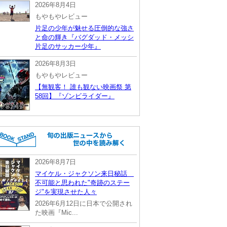
2026年8月4日
もやもやレビュー
片足の少年が魅せる圧倒的な強さ
と命の輝き『バグダッド・メッシ
片足のサッカー少年』
2026年8月3日
もやもやレビュー
【無観客！ 誰も観ない映画祭 第
58回】『ゾンビライダー』
2026年8月7日
マイケル・ジャクソン来日秘話
不可能と思われた"奇跡のステー
ジ"を実現させた人々
2026年6月12日に日本で公開され
た映画『Mic...