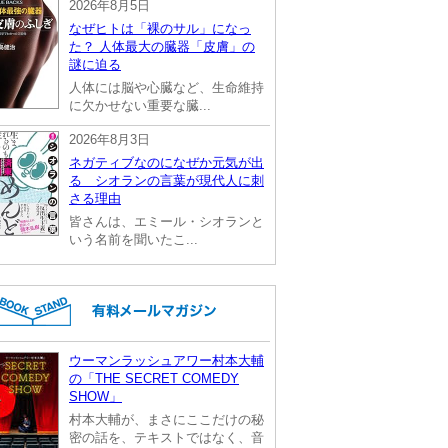
2026年8月5日
なぜヒトは「裸のサル」になっ
た？ 人体最大の臓器「皮膚」の
謎に迫る
人体には脳や心臓など、生命維持
に欠かせない重要な臓...
2026年8月3日
ネガティブなのになぜか元気が出
る シオランの言葉が現代人に刺
さる理由
皆さんは、エミール・シオランと
いう名前を聞いたこ...
ウーマンラッシュアワー村本大輔
の「THE SECRET COMEDY
SHOW」
村本大輔が、まさにここだけの秘
密の話を、テキストではなく、音