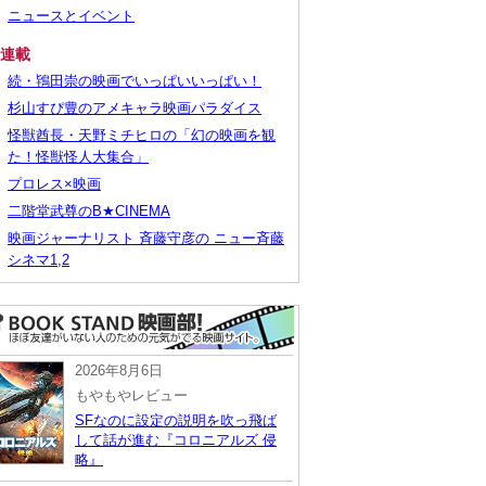
ニュースとイベント
■連載
続・鴇田崇の映画でいっぱいいっぱい！
杉山すぴ豊のアメキャラ映画パラダイス
怪獣酋長・天野ミチヒロの「幻の映画を観
た！怪獣怪人大集合」
プロレス×映画
二階堂武尊のB★CINEMA
映画ジャーナリスト 斉藤守彦の ニュー斉藤
シネマ1,2
2026年8月6日
もやもやレビュー
SFなのに設定の説明を吹っ飛ば
して話が進む『コロニアルズ 侵
略』