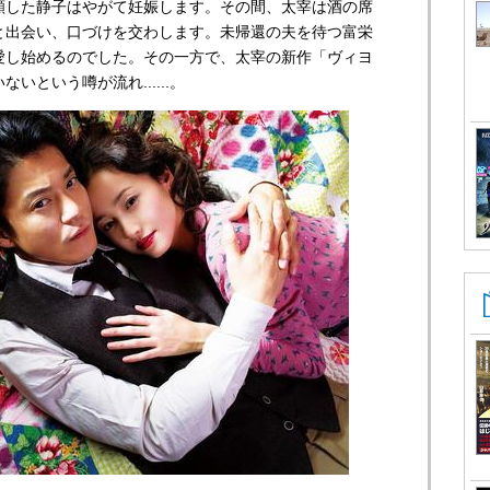
願した静子はやがて妊娠します。その間、太宰は酒の席
と出会い、口づけを交わします。未帰還の夫を待つ富栄
愛し始めるのでした。その一方で、太宰の新作「ヴィヨ
いという噂が流れ......。