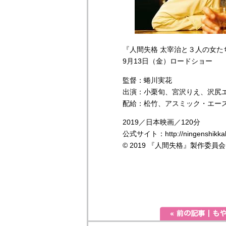
『人間失格 太宰治と３人の女た
9月13日（金）ロードショー
監督：蜷川実花
出演：小栗旬、宮沢りえ、沢尻エ
配給：松竹、アスミック・エー
2019／日本映画／120分
公式サイト：http://ningenshikka
© 2019 『人間失格』製作委員会