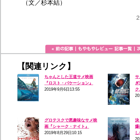
（文／杉本結）
2
【関連リンク】
ちゃんとした王道サメ映画
サ
『ロスト・バケーション』
ぎ
2019年9月6日13:55
ク
20
グロテスクで悪趣味なサメ映
決
画『シャーク・ナイト』
爆
2019年8月29日10:15
し
20