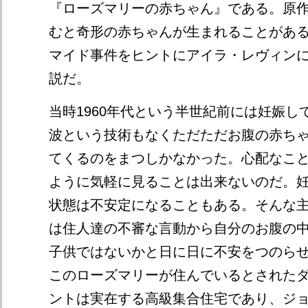
『ローズマリーの赤ちゃん』である。原
むと奇形の赤ちゃんが生まれることがあ
マイド事件をヒントにアイラ・レヴィン
説だ。
当時1960年代という半世紀前には妊娠し
波という技術もなくただただお腹の赤ち
てくるのをまつしかなかった。心配なこ
ように気軽に見ることは出来ないのだ。
状態は不安定になることもある。そんな
は住人達の不審な言動から自分のお腹の
子供ではないかと日に日に不安をつのら
このローズマリーが住んでいるとされた
ントは実在する高級集合住宅であり、ジ