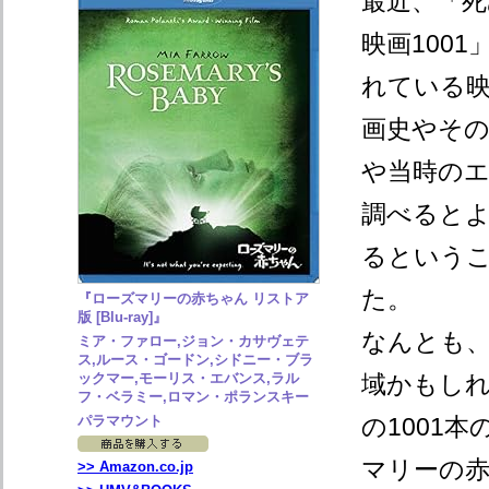
最近、「
映画100
れている
画史やその
や当時の
調べると
るという
た。
『ローズマリーの赤ちゃん リストア
版 [Blu-ray]』
なんとも
ミア・ファロー,ジョン・カサヴェテ
ス,ルース・ゴードン,シドニー・ブラ
ックマー,モーリス・エバンス,ラル
域かもし
フ・ベラミー,ロマン・ポランスキー
パラマウント
の1001
マリーの
>> Amazon.co.jp