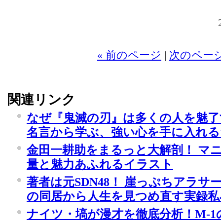
20
« 前のページ
|
次のページ
関連リンク
なぜ『鬼滅の刃』は多くの人を魅了
名言から学ぶ、強い心を手に入れ
金田一耕助をまるっと大解剖！ マ
量と魅力あふれるイラスト
著者は元SDN48！ 崖っぷちアラ
の同居から人生を見つめ直す実録私
ナイツ・塙が漫才を徹底分析！M-