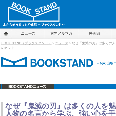
BOOKSTAND（ブックスタンド）
ニュース
有料メルマガ
映画部
～本から始まるよもやま話～
BOOKSTAND（ブ
BOOKSTAND（ブックスタンド）
>
ニュース
> なぜ『鬼滅の刃』は多くの
ックスタンド）
のヒント
ニュース
なぜ『鬼滅の刃』は多くの人を魅
人物の名言から学ぶ、強い心を