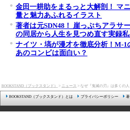
金田一耕助をまるっと大解剖！ マ
量と魅力あふれるイラスト
著者は元SDN48！ 崖っぷちアラ
の同居から人生を見つめ直す実録私
ナイツ・塙が漫才を徹底分析！M-
あのコンビは面白い？
BOOKSTAND（ブックスタンド）
>
ニュース
> なぜ『鬼滅の刃』は多くの
BOOKSTAND（ブックスタンド）とは
プライバシーポリシー
著