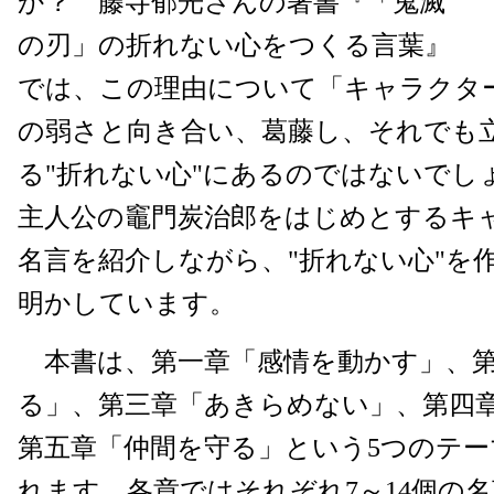
か？ 藤寺郁光さんの著書『「鬼滅
の刃」の折れない心をつくる言葉』
では、この理由について「キャラクタ
の弱さと向き合い、葛藤し、それでも
る"折れない心"にあるのではないでし
主人公の竈門炭治郎をはじめとするキ
名言を紹介しながら、"折れない心"を
明かしています。
本書は、第一章「感情を動かす」、第
る」、第三章「あきらめない」、第四
第五章「仲間を守る」という5つのテ
れます。各章ではそれぞれ7～14個の