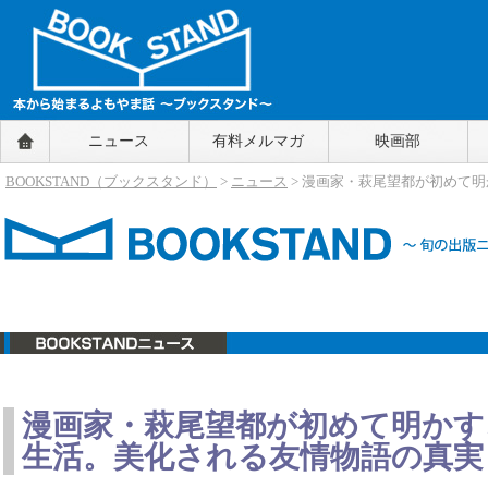
BOOKSTAND（ブックスタンド）
ニュース
有料メルマガ
映画部
～本から始まるよもやま話～
BOOKSTAND（ブ
BOOKSTAND（ブックスタンド）
>
ニュース
> 漫画家・萩尾望都が初めて
ックスタンド）
ニュース
漫画家・萩尾望都が初めて明かす
生活。美化される友情物語の真実