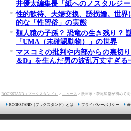
井優太編集長「紙へのノスタルジー
性的歓待、夫婦交換、誘拐婚。世界
的な「性習俗」の実態
類人猿の子孫？ 恐竜の生き残り？ 
「UMA（未確認動物）」の世界
マスコミの批判や内部からの裏切り..
＆D』を生んだ男の波乱万丈すぎる
BOOKSTAND（ブックスタンド）
>
ニュース
> 漫画家・萩尾望都が初めて
BOOKSTAND（ブックスタンド）とは
プライバシーポリシー
著