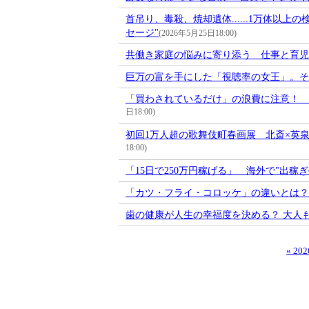
首吊り、毒殺、焼却遺体......1万体以
セージ"
(2026年5月25日18:00)
共働き家庭の悩みに寄り添う 仕事と育児
巨万の富を手にした「視聴率の女王」。そ
「買わされているだけ」の浪費に注意！ 
日18:00)
初回1万人超の歌舞伎町春画展 北斎×英
18:00)
「15日で250万円稼げる」 海外で"出
「カツ・フライ・コロッケ」の違いとは？
歯の健康が人生の幸福度を決める？ 大人
« 20