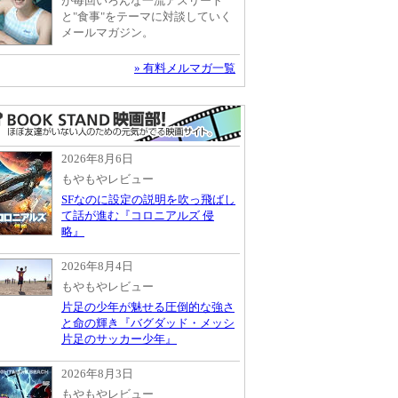
が毎回いろんな一流アスリート
と"食事"をテーマに対談していく
メールマガジン。
» 有料メルマガ一覧
2026年8月6日
もやもやレビュー
SFなのに設定の説明を吹っ飛ばし
て話が進む『コロニアルズ 侵
略』
2026年8月4日
もやもやレビュー
片足の少年が魅せる圧倒的な強さ
と命の輝き『バグダッド・メッシ
片足のサッカー少年』
2026年8月3日
もやもやレビュー