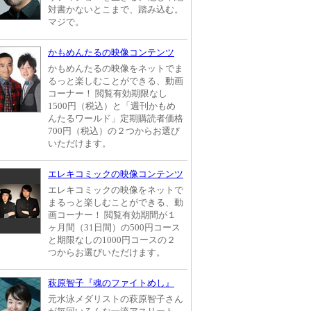
対書かないとこまで、踏み込む。
マジで。
かもめんたるの映像コンテンツ
かもめんたるの映像をネットでま
るっと楽しむことができる、動画
コーナー！ 閲覧有効期限なし
1500円（税込）と「週刊かもめ
んたるワールド」定期購読者価格
700円（税込）の２つからお選び
いただけます。
エレキコミックの映像コンテンツ
エレキコミックの映像をネットで
まるっと楽しむことができる、動
画コーナー！ 閲覧有効期間が１
ヶ月間（31日間）の500円コース
と期限なしの1000円コースの２
つからお選びいただけます。
萩原智子『魂のファイトめし』
元水泳メダリストの萩原智子さん