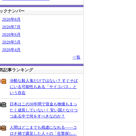
ックナンバー
2026年8月
2026年7月
2026年6月
2026年5月
2026年4月
一覧
気記事ランキング
冷酷な殺人鬼だけではない？ すぐそば
にいる可能性もある「サイコパス」と
いう存在
日本はこの30年間で賃金も物価もまっ
たく成長していない！ 安い国となりつ
つある中で何をすべきなのか？
人間はどこまでも残虐になれる――コ
ロナ禍で露呈した人々の「生贄探し」