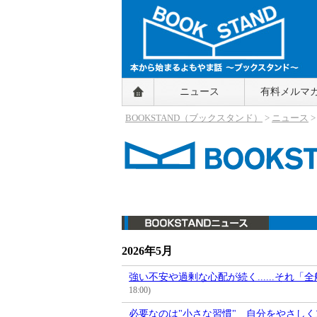
BOOKSTAND（ブックスタンド）
ニュース
有料メルマ
～本から始まるよもやま話～
BOOKSTAND（ブ
BOOKSTAND（ブックスタンド）
>
ニュース
>
ックスタンド）
ニュース
2026年5月
強い不安や過剰な心配が続く......それ
18:00)
必要なのは"小さな習慣" 自分をやさし