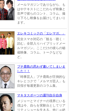
メールマガジンでありながら、も
はやテキストにこだわらず映像と
音声で彼らのコント、コラム、撮
り下ろし映像をお届けしてまいり
ます。
エレキコミックの「エレマガ。」
完全スマホ対応の「観る・聴く・
読む」全部入りハイブリッドメー
ルマガジン。ここだけの彼らの秘
蔵映像、コラム、トークなどな
ど。
プチ鹿島の思わず書いてしまいま
した！！
「時事芸人」プチ鹿島が圧倒的な
キレとコクで「メルマガ芸人」も
目指す毎週更新のコラム集。
マキタスポーツの週刊自分自身
メジャーとマイナーの境界にいる
僕は今、自らを実験台としてリア
リティショーを生きる。他じゃ絶