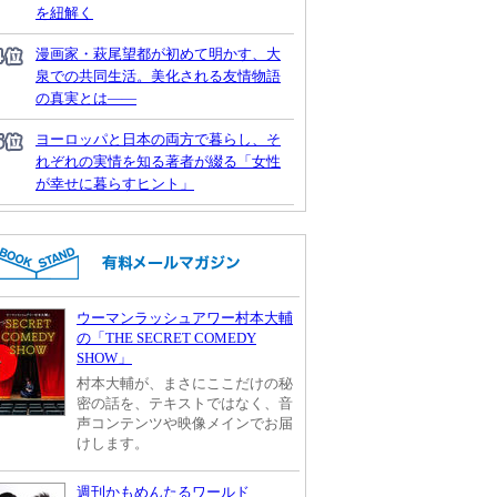
を紐解く
漫画家・萩尾望都が初めて明かす、大
泉での共同生活。美化される友情物語
の真実とは――
ヨーロッパと日本の両方で暮らし、そ
れぞれの実情を知る著者が綴る「女性
が幸せに暮らすヒント」
ウーマンラッシュアワー村本大輔
の「THE SECRET COMEDY
SHOW」
村本大輔が、まさにここだけの秘
密の話を、テキストではなく、音
声コンテンツや映像メインでお届
けします。
週刊かもめんたるワールド