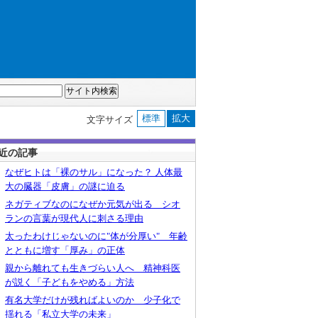
標準
拡大
文字サイズ
近の記事
なぜヒトは「裸のサル」になった？ 人体最
大の臓器「皮膚」の謎に迫る
ネガティブなのになぜか元気が出る シオ
ランの言葉が現代人に刺さる理由
太ったわけじゃないのに"体が分厚い" 年齢
とともに増す「厚み」の正体
親から離れても生きづらい人へ 精神科医
が説く「子どもをやめる」方法
有名大学だけが残ればよいのか 少子化で
揺れる「私立大学の未来」