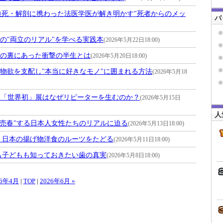
上の検死・解剖に携わった法医学医が解き明かす"死者からのメッ
バ
の"両立のリアル"を学べる実践本
(2026年5月22日18:00)
の裏にあった衝撃の半生とは
(2026年5月20日18:00)
物欲を支配し"本当に好きなモノ"に囲まれる方法
(2026年5月18
泉「世界初」展はなぜリピーターを生むのか？
(2026年5月15日
人
稼ぎ売春"する日本人女性たちのリアルに迫る
(2026年5月13日18:00)
 日本の揚げ物洋食のルーツをたどる
(2026年5月11日18:00)
も子どもも知っておきたい歯の真実
(2026年5月8日18:00)
26年4月
|
TOP
|
2026年6月 »