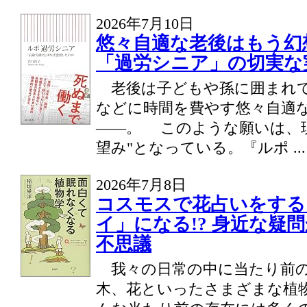
2026年7月10日
悠々自適な老後はもう幻
「過労シニア」の切実な
老後は子どもや孫に囲まれて
などに時間を費やす悠々自適
――。 このような願いは、
望み"となっている。『ルポ ..
2026年7月8日
コスモスで花占いをする
イ」になる!? 身近な疑
不思議
我々の日常の中に当たり前
木、花といったさまざまな植