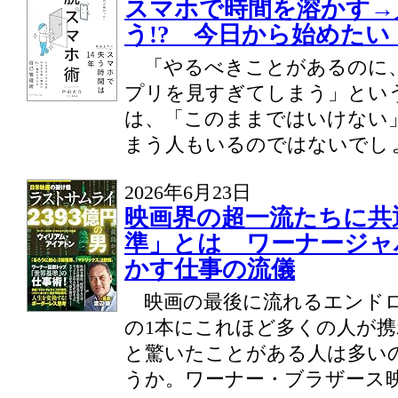
スマホで時間を溶かす→
う!? 今日から始めた
「やるべきことがあるのに、
プリを見すぎてしまう」とい
は、「このままではいけない
まう人もいるのではないでしょう
2026年6月23日
映画界の超一流たちに共
準」とは ワーナージャ
かす仕事の流儀
映画の最後に流れるエンドロ
の1本にこれほど多くの人が
と驚いたことがある人は多い
うか。ワーナー・ブラザース映画