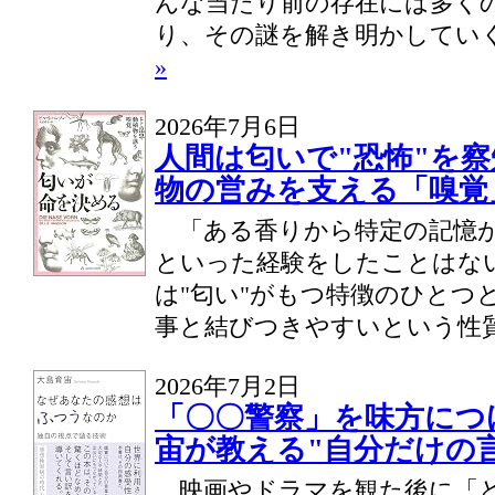
んな当たり前の存在には多く
り、その謎を解き明かしていくの
»
2026年7月6日
人間は匂いで"恐怖"を察
物の営みを支える「嗅覚
「ある香りから特定の記憶が
といった経験をしたことはな
は"匂い"がもつ特徴のひとつ
事と結びつきやすいという性質が
2026年7月2日
「〇〇警察」を味方につけ
宙が教える"自分だけの
映画やドラマを観た後に「ど