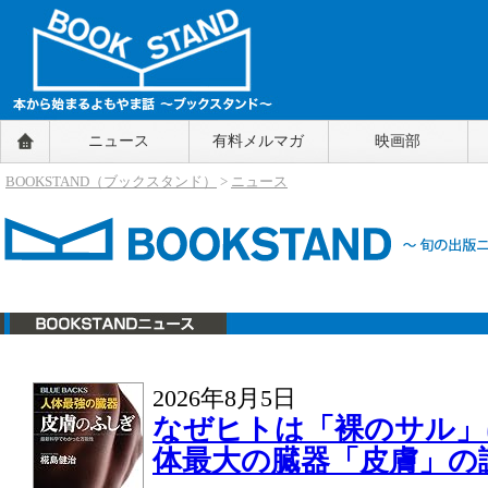
BOOKSTAND（ブックスタンド）
ニュース
有料メルマガ
映画部
～本から始まるよもやま話～
BOOKSTAND（ブ
BOOKSTAND（ブックスタンド）
>
ニュース
ックスタンド）
ニュース
2026年8月5日
なぜヒトは「裸のサル」
体最大の臓器「皮膚」の