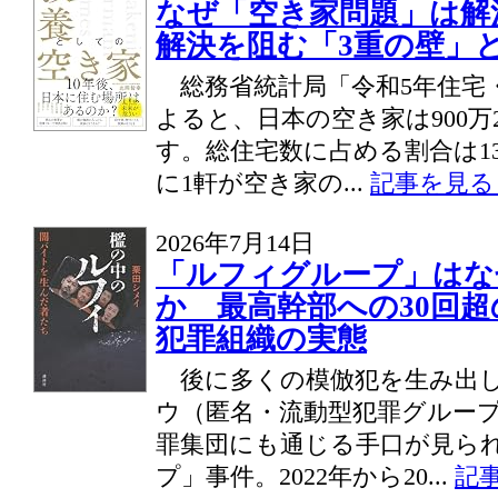
なぜ「空き家問題」は
解決を阻む「3重の壁」
総務省統計局「令和5年住宅
よると、日本の空き家は900万2
す。総住宅数に占める割合は13
に1軒が空き家の...
記事を見る 
2026年7月14日
「ルフィグループ」はな
か 最高幹部への30回
犯罪組織の実態
後に多くの模倣犯を生み出し
ウ（匿名・流動型犯罪グルー
罪集団にも通じる手口が見ら
プ」事件。2022年から20...
記事