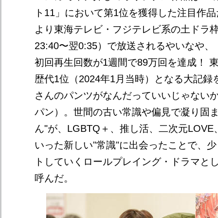
ト11」において第1位を獲得した注目作品だ
より東海テレビ・フジテレビ系の土ドラ
23:40〜翌0:35）で放送されるやいなや、
初回再生回数が1週間で89万回を達成！ 
歴代1位（2024年1月当時）となる大記
さんのパンツがなんだっていいじゃない
パン）。世間の古い常識や偏見で凝り固ま
ん"が、LGBTQ＋、推し活、二次元LOVE、メ
いった新しい"常識"に出会ったことで、
トしていくロールプレイング・ドラマと
呼んだ。