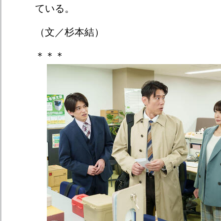
ている。
（文／杉本結）
＊＊＊