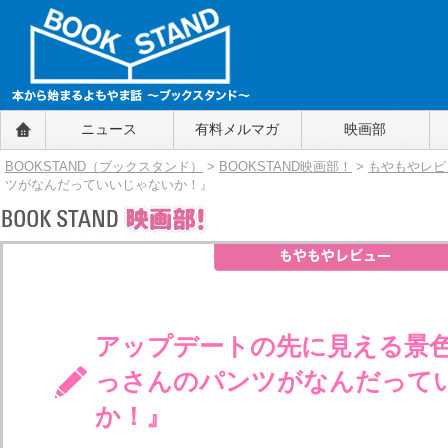
BOOKSTAND（ブックスタンド）
ニュース
有料メルマガ
映画部
～本から始まるよもやま話～
BOOKSTAND（ブ
BOOKSTAND（ブックスタンド）
>
BOOKSTAND映画部！
>
もやもやレビ
ックスタンド）
ツがなんだっていいじゃないか！』
アップデートの先に見える景色
っさんのパンツがなんだって
か！』