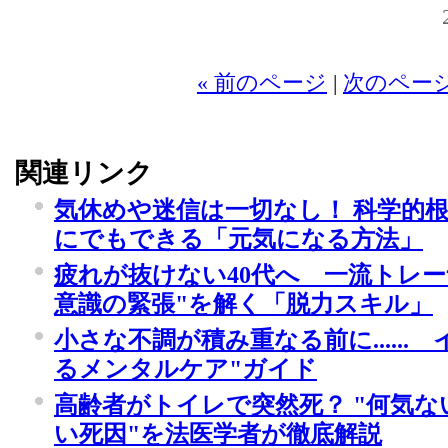
20
« 前のページ
|
次のページ
関連リンク
気休めや迷信は一切なし！ 科学的
にでもできる「元気になる方法」
疲れが抜けない40代へ 一流トレ
意識の緊張"を解く「脱力スキル」
小さな不調が積み重なる前に......
るメンタルケア"ガイド
高齢者がトイレで突然死？ "何気
い死因"を法医学者が徹底解説