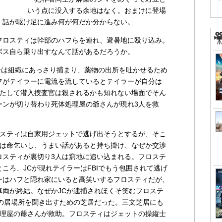
いう点に没入する余地はなく。おまけに登場
く話が駆け足に進み何が何だか分からない。
ロスティは幹部のハフらを連れ、避暑地に殴り込み。
ボス自ら乗り出すなんて話があるだろうか。
ーは組織にあっさり捕まり、薬物の出所を吐かせるため
フがテイラーに電流を流しているとテイラーが自分は
果たして潜入捜査官は殺されるかも知れない場面でそん
ーンが切り替わり死体処理屋の爺さんが現れ3人を救
ロスティは自家用ジェットで逃げ出そうとするが、そこ
ィは命乞いし、うまい話があると持ち掛け、なぜか交渉
ロスティが裏切り3人は窮地に追い込まれる。フロステ
ころ、JCが現れテイラーはFBIでもう包囲されて逃げ
ーはハフと隠れ家にいると高笑いするフロスティだが、
車両が終結。なぜかJCが逮捕されほくそ笑むフロステ
ーの居場所を聞き出すための芝居だった。三文芝居にも
処理屋の爺さんが救助。フロスティはジェットの操縦士