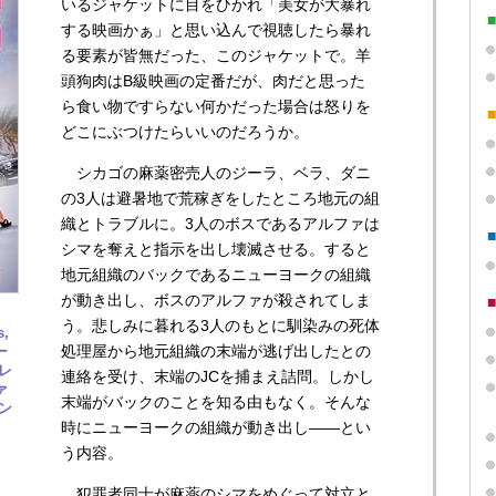
いるジャケットに目をひかれ「美女が大暴れ
する映画かぁ」と思い込んで視聴したら暴れ
る要素が皆無だった、このジャケットで。羊
頭狗肉はB級映画の定番だが、肉だと思った
ら食い物ですらない何かだった場合は怒りを
どこにぶつけたらいいのだろうか。
シカゴの麻薬密売人のジーラ、ベラ、ダニ
の3人は避暑地で荒稼ぎをしたところ地元の組
織とトラブルに。3人のボスであるアルファは
シマを奪えと指示を出し壊滅させる。すると
地元組織のバックであるニューヨークの組織
が動き出し、ボスのアルファが殺されてしま
う。悲しみに暮れる3人のもとに馴染みの死体
,
処理屋から地元組織の末端が逃げ出したとの
ー
レ
連絡を受け、末端のJCを捕まえ詰問。しかし
ァ
末端がバックのことを知る由もなく。そんな
ン
時にニューヨークの組織が動き出し――とい
う内容。
犯罪者同士が麻薬のシマをめぐって対立と