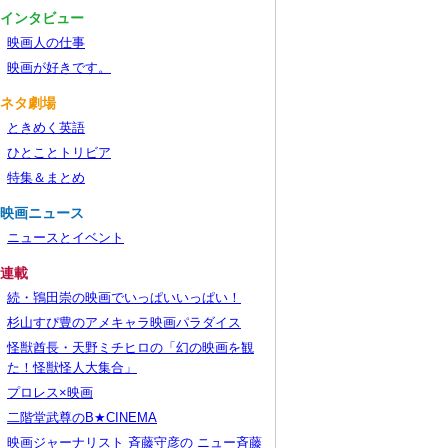
■インタビュー
映画人の仕事
映画が好きです。
■ネタ劇場
ときめく英語
ひとことトリビア
特集＆まとめ
■映画ニュース
ニュースとイベント
■連載
続・鴇田崇の映画でいっぱいいっぱい！
杉山すぴ豊のアメキャラ映画パラダイス
怪獣酋長・天野ミチヒロの「幻の映画を観
た！怪獣怪人大集合」
プロレス×映画
二階堂武尊のB★CINEMA
映画ジャーナリスト 斉藤守彦の ニュー斉藤