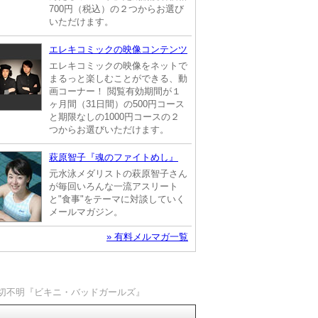
700円（税込）の２つからお選び
いただけます。
エレキコミックの映像コンテンツ
エレキコミックの映像をネットで
まるっと楽しむことができる、動
画コーナー！ 閲覧有効期間が１
ヶ月間（31日間）の500円コース
と期限なしの1000円コースの２
つからお選びいただけます。
萩原智子『魂のファイトめし』
元水泳メダリストの萩原智子さん
が毎回いろんな一流アスリート
と"食事"をテーマに対談していく
メールマガジン。
» 有料メルマガ一覧
一切不明『ビキニ・バッドガールズ』