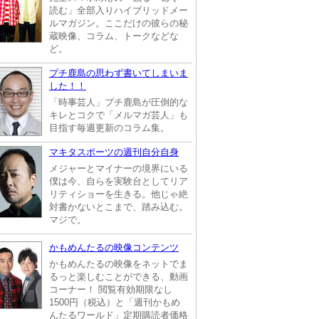
読む」全部入りハイブリッドメー
ルマガジン。ここだけの彼らの秘
蔵映像、コラム、トークなどな
ど。
プチ鹿島の思わず書いてしまいま
した！！
「時事芸人」プチ鹿島が圧倒的な
キレとコクで「メルマガ芸人」も
目指す毎週更新のコラム集。
マキタスポーツの週刊自分自身
メジャーとマイナーの境界にいる
僕は今、自らを実験台としてリア
リティショーを生きる。他じゃ絶
対書かないとこまで、踏み込む。
マジで。
かもめんたるの映像コンテンツ
かもめんたるの映像をネットでま
るっと楽しむことができる、動画
コーナー！ 閲覧有効期限なし
1500円（税込）と「週刊かもめ
んたるワールド」定期購読者価格