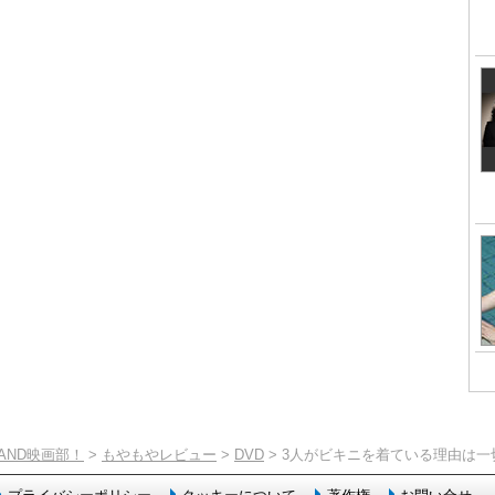
TAND映画部！
>
もやもやレビュー
>
DVD
> 3人がビキニを着ている理由は