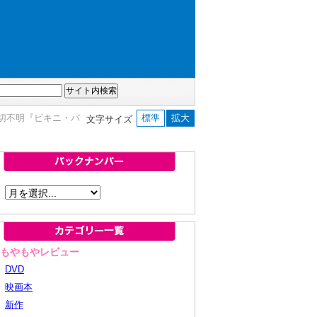
一切不明『ビキニ・バ
標準
拡大
文字サイズ
■もやもやレビュー
DVD
映画本
新作