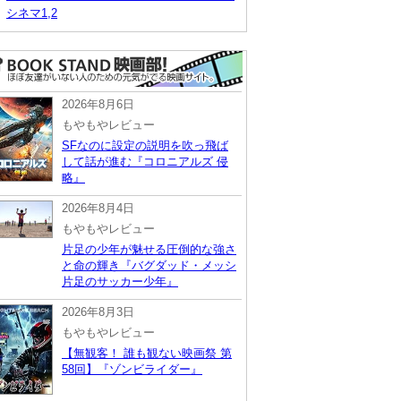
シネマ1,2
2026年8月6日
もやもやレビュー
SFなのに設定の説明を吹っ飛ば
して話が進む『コロニアルズ 侵
略』
2026年8月4日
もやもやレビュー
片足の少年が魅せる圧倒的な強さ
と命の輝き『バグダッド・メッシ
片足のサッカー少年』
2026年8月3日
もやもやレビュー
【無観客！ 誰も観ない映画祭 第
58回】『ゾンビライダー』