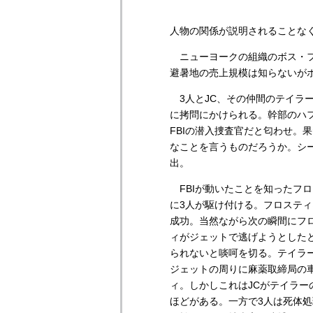
人物の関係が説明されることな
ニューヨークの組織のボス・フ
避暑地の売上規模は知らないが
3人とJC、その仲間のテイラ
に拷問にかけられる。幹部のハ
FBIの潜入捜査官だと匂わせ。
なことを言うものだろうか。シ
出。
FBIが動いたことを知ったフ
に3人が駆け付ける。フロステ
成功。当然ながら次の瞬間にフ
ィがジェットで逃げようとしたと
られないと啖呵を切る。テイラ
ジェットの周りに麻薬取締局の
ィ。しかしこれはJCがテイラ
ほどがある。一方で3人は死体