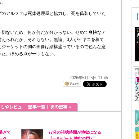
る。
のアルファは死体処理屋と協力し、死を偽装していた
切ないため、何が何だか分からない。せめて爽快なア
耐えられたが、それもない。無論、3人がビキニを着て
とジャケットの胸の画像は結構盛っているので色んな意
った。ほめる点が一つもない。
2026年6月25日 11:45
過ぎて
77分の視聴時間が地獄になる
キック
『ヘルゲート 地獄の門』