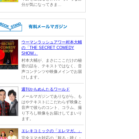
分が気になってきま...
ウーマンラッシュアワー村本大輔
の「THE SECRET COMEDY
SHOW」
村本大輔が、まさにここだけの秘
密の話を、テキストではなく、音
声コンテンツや映像メインでお届
けします。
週刊かもめんたるワールド
メールマガジンでありながら、も
はやテキストにこだわらず映像と
音声で彼らのコント、コラム、撮
り下ろし映像をお届けしてまいり
ます。
エレキコミックの「エレマガ。」
完全スマホ対応の「観る・聴く・