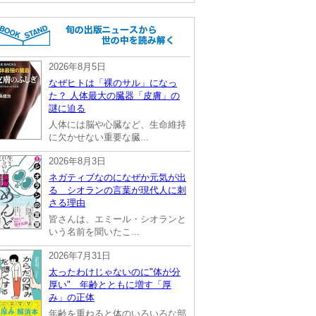
2026年8月5日
なぜヒトは「裸のサル」になっ
た？ 人体最大の臓器「皮膚」の
謎に迫る
人体には脳や心臓など、生命維持
に欠かせない重要な臓...
2026年8月3日
ネガティブなのになぜか元気が出
る シオランの言葉が現代人に刺
さる理由
皆さんは、エミール・シオランと
いう名前を聞いたこ...
2026年7月31日
太ったわけじゃないのに"体が分
厚い" 年齢とともに増す「厚
み」の正体
年齢を重ねると体のいろいろな部