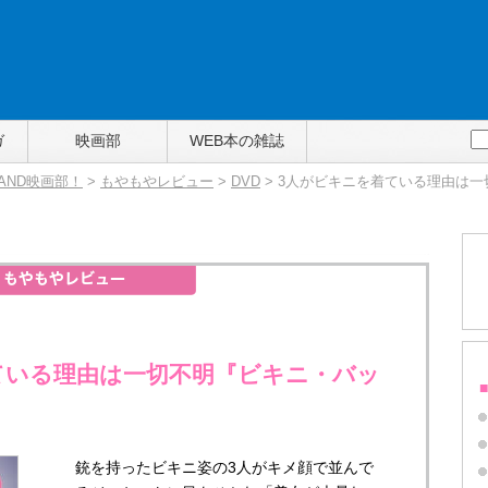
ガ
映画部
WEB本の雑誌
TAND映画部！
>
もやもやレビュー
>
DVD
> 3人がビキニを着ている理由は
ている理由は一切不明『ビキニ・バッ
銃を持ったビキニ姿の3人がキメ顔で並んで