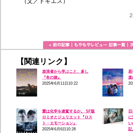
（文／トキエス）
2
【関連リンク】
放浪者から学ぶこと、多し
若
『冬の旅』
楽
2025年6月11日10:22
20
愛は化学を凌駕するか。 SF版
日
ロミオとジュリエット『ロス
に
ト・エモーション』
い
2025年6月6日10:28
記