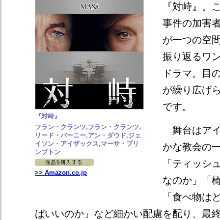
『対峙』。
事件の加害
が一つの空
振り返るワ
ドラマ。目
が繰り広げ
です。
『対峙』
フラン・クランツ,フラン・クランツ,
舞台はアイ
リード・バーニー,アン・ダウド,ジェ
イソン・アイザックス,マーサ・プリ
かな教会の
ンプトン
「ティッシ
>> Amazon.co.jp
なのか」「
「食べ物は
ばいいのか」など細かい配慮を配り、最