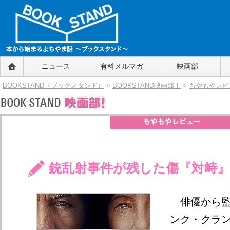
BOOKSTAND（ブックスタンド）
ニュース
有料メルマガ
映画部
～本から始まるよもやま話～
BOOKSTAND（ブ
BOOKSTAND（ブックスタンド）
>
BOOKSTAND映画部！
>
もやもやレビ
ックスタンド）
銃乱射事件が残した傷『対峙』
俳優から監
ンク・クラ