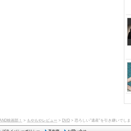
TAND映画部！
>
もやもやレビュー
>
DVD
> 恐ろしい"遺産"を引き継いでし