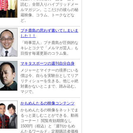
読む」全部入りハイブリッドメー
ルマガジン。ここだけの彼らの秘
蔵映像、コラム、トークなどな
ど。
プチ鹿島の思わず書いてしまいま
した！！
「時事芸人」プチ鹿島が圧倒的な
キレとコクで「メルマガ芸人」も
目指す毎週更新のコラム集。
マキタスポーツの週刊自分自身
メジャーとマイナーの境界にいる
僕は今、自らを実験台としてリア
リティショーを生きる。他じゃ絶
対書かないとこまで、踏み込む。
マジで。
かもめんたるの映像コンテンツ
かもめんたるの映像をネットでま
るっと楽しむことができる、動画
コーナー！ 閲覧有効期限なし
1500円（税込）と「週刊かもめ
んたるワールド」定期購読者価格