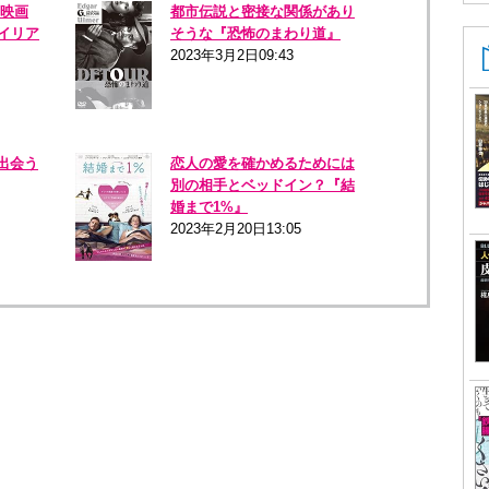
い映画
都市伝説と密接な関係があり
イリア
そうな『恐怖のまわり道』
2023年3月2日09:43
出会う
恋人の愛を確かめるためには
別の相手とベッドイン？『結
婚まで1%』
2023年2月20日13:05