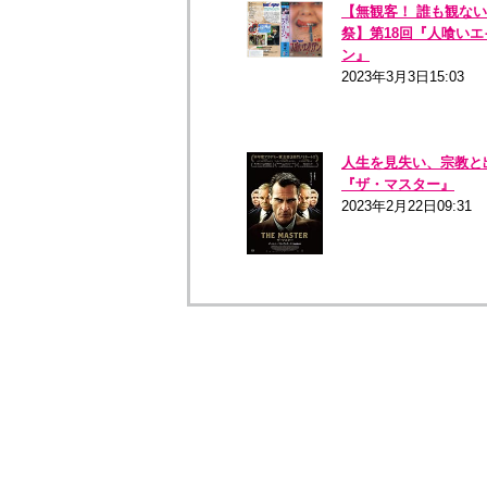
【無観客！ 誰も観な
祭】第18回『人喰いエ
ン』
2023年3月3日15:03
人生を見失い、宗教と
『ザ・マスター』
2023年2月22日09:31