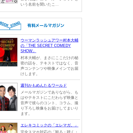
いう名前を聞いたこ...
ウーマンラッシュアワー村本大輔
の「THE SECRET COMEDY
SHOW」
村本大輔が、まさにここだけの秘
密の話を、テキストではなく、音
声コンテンツや映像メインでお届
けします。
週刊かもめんたるワールド
メールマガジンでありながら、も
はやテキストにこだわらず映像と
音声で彼らのコント、コラム、撮
り下ろし映像をお届けしてまいり
ます。
エレキコミックの「エレマガ。」
完全スマホ対応の「観る・聴く・