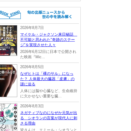
2026年8月7日
マイケル・ジャクソン来日秘話
不可能と思われた"奇跡のステー
ジ"を実現させた人々
2026年6月12日に日本で公開され
た映画『Mic...
2026年8月5日
なぜヒトは「裸のサル」になっ
た？ 人体最大の臓器「皮膚」の
謎に迫る
人体には脳や心臓など、生命維持
に欠かせない重要な臓...
2026年8月3日
ネガティブなのになぜか元気が出
る シオランの言葉が現代人に刺
さる理由
皆さんは、エミール・シオランと