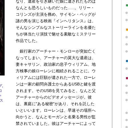
なり、遺産を引き継いだ娘に遺されたものは
なんとも恐ろしいものだった......。リリー・
コリンズが主演を務め、サイモン・ペッグが
謎の男を演じる映画『インヘリタンス』は、
そんなシンプルなストーリーラインを名優た
ちが体当たり演技で魅せる素敵なミステリー
作品でした。
銀行家のアーチャー・モンローが突如亡く
なってしまい、アーチャーの莫大な遺産は、
妻キャサリン、政治家の息子ウィリアム、地
方検事の娘ローレンに相続されることに。ウ
ィリアムには巨額が遺された一方で、ローレ
ンは一家の顧問弁護士からあるUSBと鍵を渡
,
されます。そのUSBを見てみると、なんと父
ロ
ト
アーチャーからのビデオメッセージが。彼
ス
は、裏庭に"ある秘密"があり、それを託した
いといいます。ローレンは、早速その場所へ
向かうと、なんとモーガンと名乗る男性が監
禁されていました。彼はアーチャーによって