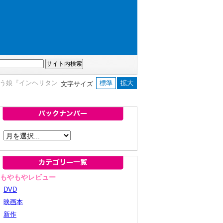
まう娘『インヘリタン
標準
拡大
文字サイズ
■もやもやレビュー
DVD
映画本
新作