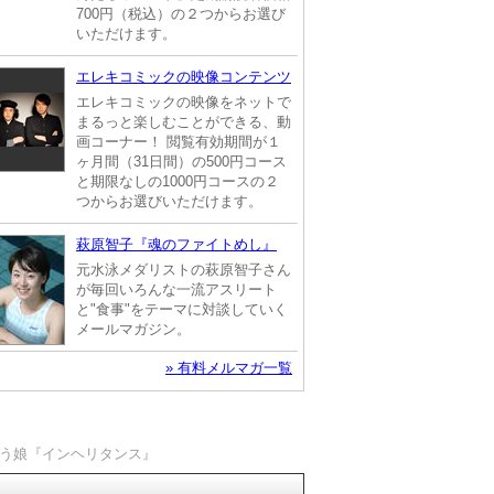
700円（税込）の２つからお選び
いただけます。
エレキコミックの映像コンテンツ
エレキコミックの映像をネットで
まるっと楽しむことができる、動
画コーナー！ 閲覧有効期間が１
ヶ月間（31日間）の500円コース
と期限なしの1000円コースの２
つからお選びいただけます。
萩原智子『魂のファイトめし』
元水泳メダリストの萩原智子さん
が毎回いろんな一流アスリート
と"食事"をテーマに対談していく
メールマガジン。
» 有料メルマガ一覧
まう娘『インヘリタンス』