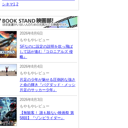
シネマ1,2
2026年8月6日
もやもやレビュー
SFなのに設定の説明を吹っ飛ば
して話が進む『コロニアルズ 侵
略』
2026年8月4日
もやもやレビュー
片足の少年が魅せる圧倒的な強さ
と命の輝き『バグダッド・メッシ
片足のサッカー少年』
2026年8月3日
もやもやレビュー
【無観客！ 誰も観ない映画祭 第
58回】『ゾンビライダー』