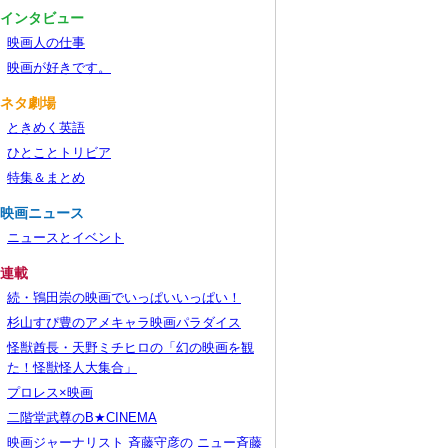
■インタビュー
映画人の仕事
映画が好きです。
■ネタ劇場
ときめく英語
ひとことトリビア
特集＆まとめ
■映画ニュース
ニュースとイベント
■連載
続・鴇田崇の映画でいっぱいいっぱい！
杉山すぴ豊のアメキャラ映画パラダイス
怪獣酋長・天野ミチヒロの「幻の映画を観
た！怪獣怪人大集合」
プロレス×映画
二階堂武尊のB★CINEMA
映画ジャーナリスト 斉藤守彦の ニュー斉藤