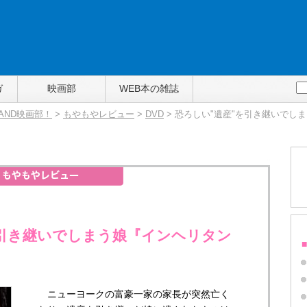
ガ
映画部
WEB本の雑誌
TAND映画部！
>
もやもやレビュー
>
DVD
> 恐ろしい"遺産"を引き継いでし
を引き継いでしまう娘『インヘリタン
ニューヨークの富豪一家の家長が突然亡く