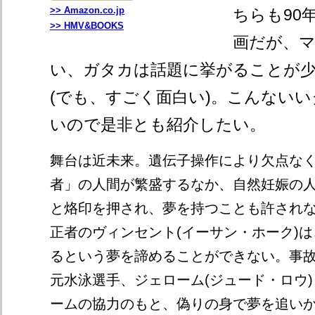
>> Amazon.co.jp
ちらも90
>> HMV&BOOKS
画だが、
い、ガタカは話題に挙がることが
(でも、すごく面白い)。こんない
いので是非とも紹介したい。
舞台は近未来。遺伝子操作により欠点な
者」の人間が繁盛するなか、自然妊娠の
と烙印を押され、夢を持つことも許され
正者のヴィンセント(イーサン・ホーク)
るという夢を諦めることができない。事
元水泳選手、ジェローム(ジュード・ロウ
ームの協力のもと、偽りの身で夢を追いかける