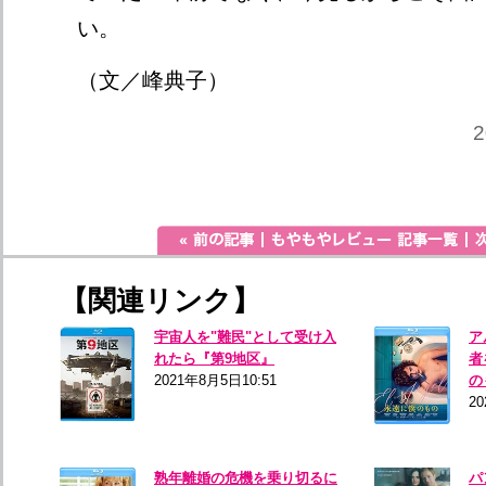
い。
（文／峰典子）
2
【関連リンク】
宇宙人を"難民"として受け入
ア
れたら『第9地区』
者
2021年8月5日10:51
の
20
熟年離婚の危機を乗り切るに
パ