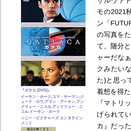
サルヴァト
モの202
ン「FUTUR
の写真を
て、随分
ャーだなぁ
クみたい
た)と思っ
着想を得
『ガタカ [DVD]』
イーサン・ホーク,ユマ・サーマン,ジ
『マトリ
ュード・ロウ,アラン・アーキン,アン
ドリュー・ニコル,アンドリュー・ニ
コル,イーサン・ホーク
げられて
ソニー・ピクチャーズ エンタテイン
メント
カ』だっ