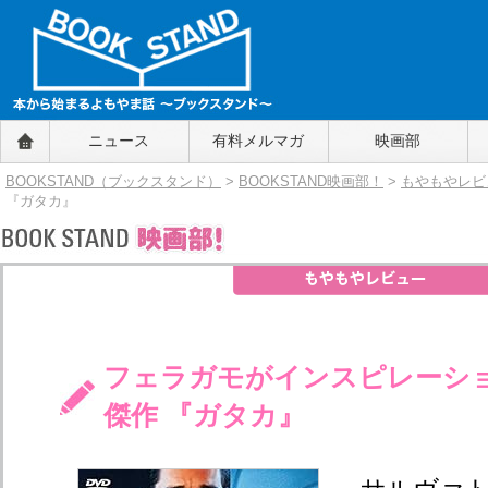
BOOKSTAND（ブックスタンド）
ニュース
有料メルマガ
映画部
～本から始まるよもやま話～
BOOKSTAND（ブ
BOOKSTAND（ブックスタンド）
>
BOOKSTAND映画部！
>
もやもやレビ
ックスタンド）
『ガタカ』
フェラガモがインスピレーショ
傑作 『ガタカ』