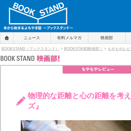
BOOKSTAND（ブックスタンド）
ニュース
有料メルマガ
映画部
～本から始まるよもやま話～
BOOKSTAND（ブ
BOOKSTAND（ブックスタンド）
>
BOOKSTAND映画部！
>
もやもやレビ
ックスタンド）
物理的な距離と心の距離を考え
ズ』