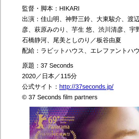
監督・脚本：HIKARI
出演：佳山明、神野三鈴、大東駿介、渡
彦、萩原みのり、芋生 悠、渋川清彦、宇
石橋静河、尾美としのり／板谷由夏
配給：ラビットハウス、エレファントハ
原題：37 Seconds
2020／日本／115分
公式サイト：
http://37seconds.jp/
© 37 Seconds film partners