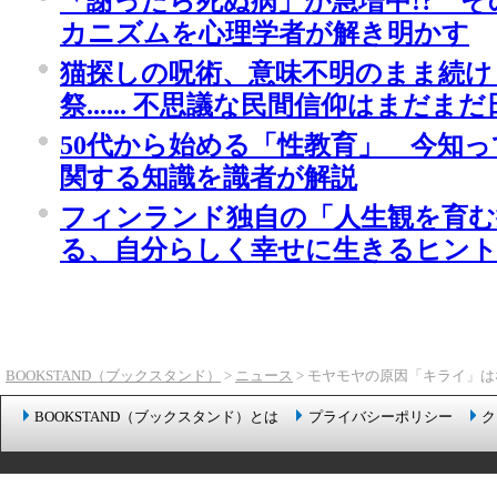
「謝ったら死ぬ病」が急増中!? 
カニズムを心理学者が解き明かす
猫探しの呪術、意味不明のまま続け
祭...... 不思議な民間信仰はまだ
50代から始める「性教育」 今知
関する知識を識者が解説
フィンランド独自の「人生観を育む
る、自分らしく幸せに生きるヒン
BOOKSTAND（ブックスタンド）
>
ニュース
> モヤモヤの原因「キライ」
BOOKSTAND（ブックスタンド）とは
プライバシーポリシー
ク