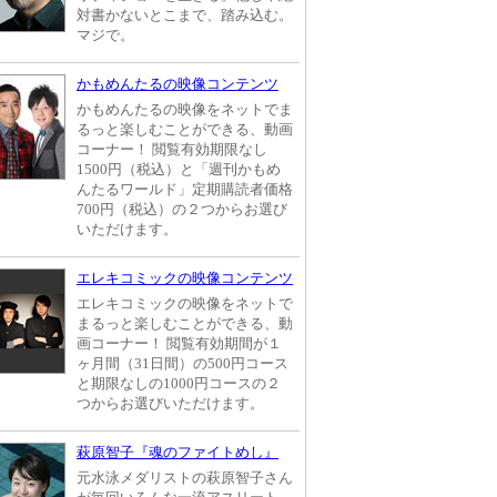
対書かないとこまで、踏み込む。
マジで。
かもめんたるの映像コンテンツ
かもめんたるの映像をネットでま
るっと楽しむことができる、動画
コーナー！ 閲覧有効期限なし
1500円（税込）と「週刊かもめ
んたるワールド」定期購読者価格
700円（税込）の２つからお選び
いただけます。
エレキコミックの映像コンテンツ
エレキコミックの映像をネットで
まるっと楽しむことができる、動
画コーナー！ 閲覧有効期間が１
ヶ月間（31日間）の500円コース
と期限なしの1000円コースの２
つからお選びいただけます。
萩原智子『魂のファイトめし』
元水泳メダリストの萩原智子さん