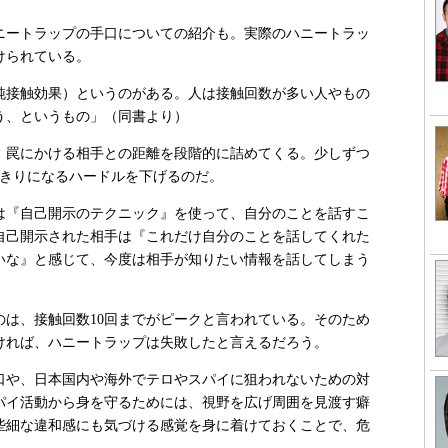
ートラップの手口についての紹介も。実際のハニートラッ
けられている。
純接触効果）というのがある。人は接触回数が多い人やもの
う、というもの」（同書より）
罠にかける相手との距離を段階的に詰めてくる。少しずつ
人きりになるハードルを下げるのだ。
は『自己開示のテクニック』を使って、自分のことを話すこ
自己開示された相手は『これだけ自分のことを話してくれた
いな』と感じて、今度は相手が知りたい情報を話してしまう
は、接触回数10回までがピークと言われている。そのため
ければ、ハニートラップは失敗したと言えるだろう。
や、日本国内や海外でテロやスパイに狙われないための対
パイ活動から身を守るためには、視野を広げ周囲を見渡す癖
些細な違和感にも気づける感覚を身に着けておくことで、危