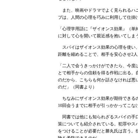
また、映画やドラマでよく見られるハニ
プは、人間の心理を巧みに利用して仕掛
「心理学用語に『ザイオンス効果』（単
に対して心を開いて親近感を抱いてしま
スパイはザイオンス効果の心理を使い、
距離を縮めることで、相手を安心させ2
「二人で会うきっかけができたら、今度
とで相手からの信頼を得る作戦に出る。
のだから、こちらも何か話さなければ悪
のだ」（同書より）
ちなみにザイオンス効果が期待できるの
10回会うまでに相手が引っかかってこな
同書では他にも知られざるスパイの手口
策についても紹介されている。犯罪やス
をつけることが必要だと勝丸氏は言う。
険を予防できるのだ。