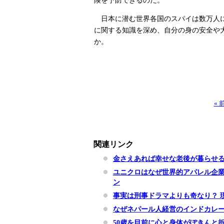
日本に潜む世界各国のスパイは数万人に
に関する知識を深め、自分の身の安全や
か。
«
関連リンク
金さえあれば幸せな老後が暮らせ
ユニクロはなぜ世界的アパレル企
ン
事実は刑事ドラマよりも奇なり？ 
なぜネパール人経営のインドカレ
50歳を目前に心と身体がぽきんと折