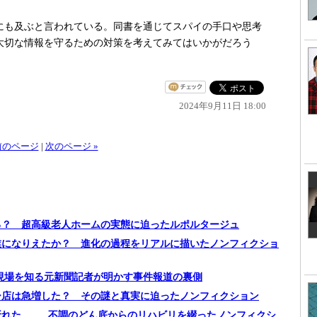
も及ぶと言われている。同書を通じてスパイの手口や思考
大切な情報を守るための対策を考えてみてはいかがだろう
2024年9月11日 18:00
 前のページ
|
次のページ »
る？ 超高級老人ホームの実態に迫ったルポルタージュ
業になりえたか？ 進化の過程をリアルに描いたノンフィクショ
現場を知る元新聞記者が明かす事件報道の裏側
ー店は急増した？ その謎と真実に迫ったノンフィクション
れた...... 不調のどん底からのリハビリを綴ったノンフィクシ