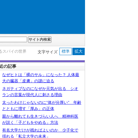
るスパイの世界
標準
拡大
文字サイズ
近の記事
なぜヒトは「裸のサル」になった？ 人体最
大の臓器「皮膚」の謎に迫る
ネガティブなのになぜか元気が出る シオ
ランの言葉が現代人に刺さる理由
太ったわけじゃないのに"体が分厚い" 年齢
とともに増す「厚み」の正体
親から離れても生きづらい人へ 精神科医
が説く「子どもをやめる」方法
有名大学だけが残ればよいのか 少子化で
揺れる「私立大学の未来」