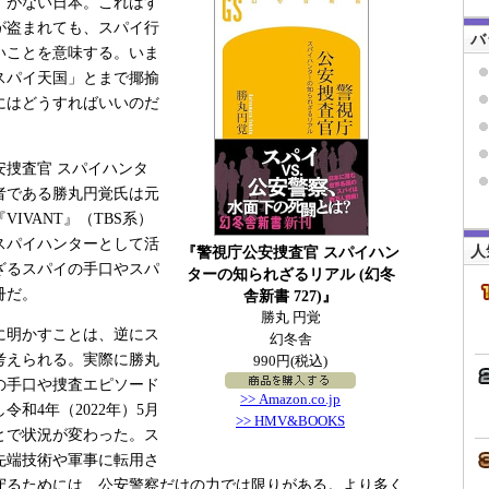
」がない日本。これはす
が盗まれても、スパイ行
バ
いことを意味する。いま
スパイ天国」とまで揶揄
にはどうすればいいのだ
捜査官 スパイハンタ
者である勝丸円覚氏は元
IVANT』（TBS系）
スパイハンターとして活
人
『警視庁公安捜査官 スパイハン
ざるスパイの手口やスパ
ターの知られざるリアル (幻冬
冊だ。
舎新書 727)』
勝丸 円覚
に明かすことは、逆にス
幻冬舎
考えられる。実際に勝丸
990円(税込)
の手口や捜査エピソード
>> Amazon.co.jp
和4年（2022年）5月
>> HMV&BOOKS
とで状況が変わった。ス
先端技術や軍事に転用さ
守るためには、公安警察だけの力では限りがある。より多く