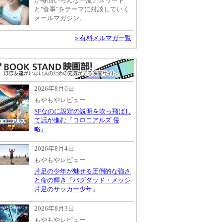
が毎回いろんな一流アスリート
と"食事"をテーマに対談していく
メールマガジン。
» 有料メルマガ一覧
2026年8月6日
もやもやレビュー
SFなのに設定の説明を吹っ飛ばし
て話が進む『コロニアルズ 侵
略』
2026年8月4日
もやもやレビュー
片足の少年が魅せる圧倒的な強さ
と命の輝き『バグダッド・メッシ
片足のサッカー少年』
2026年8月3日
もやもやレビュー