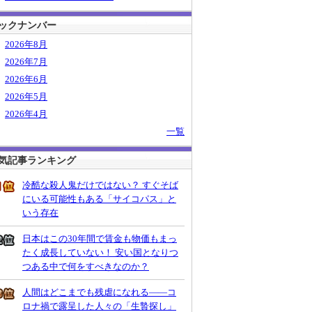
ックナンバー
2026年8月
2026年7月
2026年6月
2026年5月
2026年4月
一覧
気記事ランキング
冷酷な殺人鬼だけではない？ すぐそば
にいる可能性もある「サイコパス」と
いう存在
日本はこの30年間で賃金も物価もまっ
たく成長していない！ 安い国となりつ
つある中で何をすべきなのか？
人間はどこまでも残虐になれる――コ
ロナ禍で露呈した人々の「生贄探し」