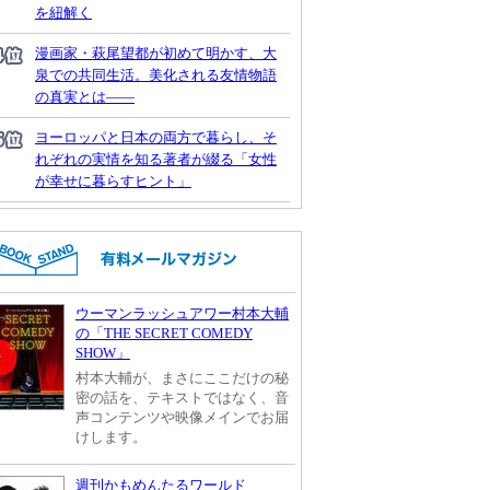
を紐解く
漫画家・萩尾望都が初めて明かす、大
泉での共同生活。美化される友情物語
の真実とは――
ヨーロッパと日本の両方で暮らし、そ
れぞれの実情を知る著者が綴る「女性
が幸せに暮らすヒント」
ウーマンラッシュアワー村本大輔
の「THE SECRET COMEDY
SHOW」
村本大輔が、まさにここだけの秘
密の話を、テキストではなく、音
声コンテンツや映像メインでお届
けします。
週刊かもめんたるワールド