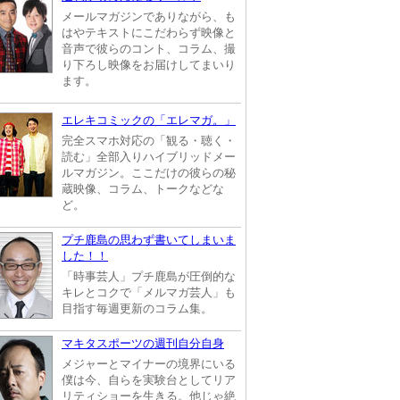
メールマガジンでありながら、も
はやテキストにこだわらず映像と
音声で彼らのコント、コラム、撮
り下ろし映像をお届けしてまいり
ます。
エレキコミックの「エレマガ。」
完全スマホ対応の「観る・聴く・
読む」全部入りハイブリッドメー
ルマガジン。ここだけの彼らの秘
蔵映像、コラム、トークなどな
ど。
プチ鹿島の思わず書いてしまいま
した！！
「時事芸人」プチ鹿島が圧倒的な
キレとコクで「メルマガ芸人」も
目指す毎週更新のコラム集。
マキタスポーツの週刊自分自身
メジャーとマイナーの境界にいる
僕は今、自らを実験台としてリア
リティショーを生きる。他じゃ絶