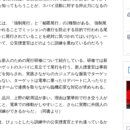
を知ってもらうことが、スパイ活動に対する抑止力になるの
は、「強制尾行」と「秘匿尾行」の2種類がある。 強制尾
かれることでミッションの遂行を防止する目的で行われる尾
トに尾行されていることを絶対に気づかれてはいけない。一
いて、公安捜査官はどのように訓練を重ねているのだろう
新人のための尾行研修について紹介している。研修では新
ターゲットのスパイに見立てて尾行を行う。新人捜査官は事前
どを知らされ、実践さながらのカジュアルな服装でターゲッ
らない。ターゲットは電車に乗ったりデパートに入ったりと
はチームで連携を取りながら臨機応変な対応が求められる。
、品川、上野の駅周辺が多い。理由は繁華街で行き交う人が
こと、電車での移動がしやすいこと、さらに実際に外国人の
訓練ができるからだ」（同書より）
、ひょっとしたら訓練中の公安捜査官とすれ違っているか