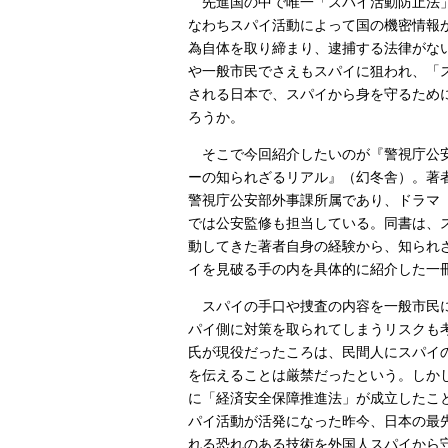
先進国の中で唯一「スパイ活動防止法
なわちスパイ活動によって国の機密情報
為自体を取り締まり、逮捕する法律がな
や一般市民でさえもスパイに狙われ、「
される日本で、スパイから身を守るため
ろうか。
そこで今回紹介したいのが『警視庁公安
ーの知られざるリアル』（幻冬舎）。著
警視庁公安部外事課所属であり、ドラマ『V
では公安監修も担当している。同書は、
動してきた著者自身の経験から、知られ
イを見破る手の内を具体的に紹介した一
スパイの手口や捜査の内容を一般市民
パイ側に対策を取られてしまうリスクも
氏が現役だったころは、民間人にスパイ
を伝えることは厳禁だったという。しかし令
に「経済安全保障推進法」が成立したこ
パイ活動が活発になった昨今、日本の最
れる恐れのある技術を外国人スパイから