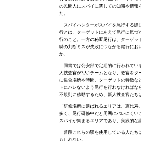
の民間人にスパイに関しての知識や情報
だ。
スパイハンターがスパイを尾行する際に
行とは、ターゲットにあえて尾行に気づ
行のこと。一方の秘匿尾行は、ターゲッ
瞬の判断ミスが失敗につながる尾行にお
か。
同書では公安部で定期的に行われている
人捜査官が3人1チームとなり、教官を
に集合場所や時間、ターゲットの特徴な
トにバレないよう尾行を行わなければな
不規則に移動するため、新人捜査官たち
「研修場所に選ばれるエリアは、恵比寿
多く、尾行研修中だと周囲にバレにくい
スパイが集まるエリアであり、実践的な
普段これらの駅を使用している人たちは
もしれない。