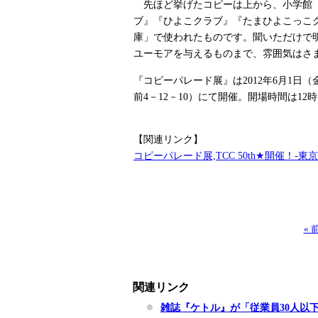
先ほど挙げたコピーは上から、小学館『
ブ』『ひよこクラブ』『たまひよこっこ
庫」で使われたものです。聞いただけで
ユーモアを与えるものまで、雰囲気はさ
『コピーパレード展』は2012年6月1日
前4－12－10）にて開催。開場時間は12
【関連リンク】
コピーパレード展,TCC 50th★開催！
«
関連リンク
雑誌『ケトル』が「従業員30人以