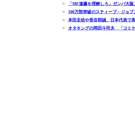
「MF遠藤を理解しろ」ガンバ大阪
100万部突破のスティーブ・ジョブ
本田圭佑や長谷部誠、日本代表で高
オタキングの岡田斗司夫 「コミ