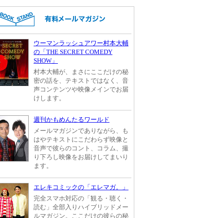
ウーマンラッシュアワー村本大輔
の「THE SECRET COMEDY
SHOW」
村本大輔が、まさにここだけの秘
密の話を、テキストではなく、音
声コンテンツや映像メインでお届
けします。
週刊かもめんたるワールド
メールマガジンでありながら、も
はやテキストにこだわらず映像と
音声で彼らのコント、コラム、撮
り下ろし映像をお届けしてまいり
ます。
エレキコミックの「エレマガ。」
完全スマホ対応の「観る・聴く・
読む」全部入りハイブリッドメー
ルマガジン。ここだけの彼らの秘