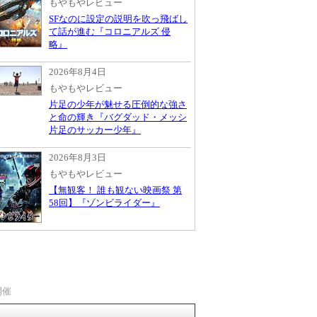
もやもやレビュー
SFなのに設定の説明を吹っ飛ばし
て話が進む『コロニアルズ 侵
略』
2026年8月4日
もやもやレビュー
片足の少年が魅せる圧倒的な強さ
と命の輝き『バグダッド・メッシ
片足のサッカー少年』
2026年8月3日
もやもやレビュー
【無観客！ 誰も観ない映画祭 第
58回】『ゾンビライダー』
開催