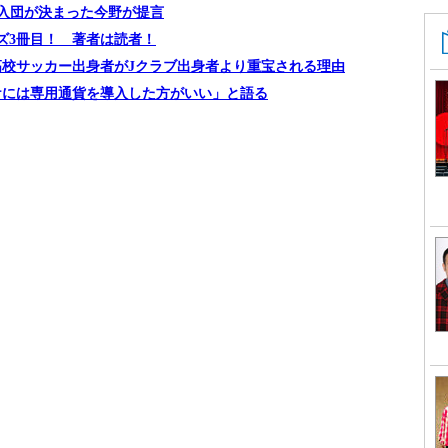
入団が決まった今野が提言
ズ3冊目！ 著者は読者！
校サッカー出身者がJクラブ出身者より重宝される理由
ケには専用通貨を導入した方がいい」と語る