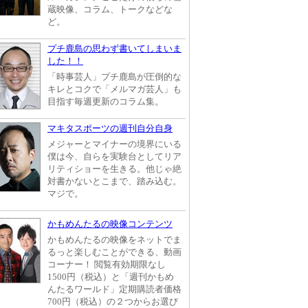
蔵映像、コラム、トークなどな
ど。
プチ鹿島の思わず書いてしまいま
した！！
「時事芸人」プチ鹿島が圧倒的な
キレとコクで「メルマガ芸人」も
目指す毎週更新のコラム集。
マキタスポーツの週刊自分自身
メジャーとマイナーの境界にいる
僕は今、自らを実験台としてリア
リティショーを生きる。他じゃ絶
対書かないとこまで、踏み込む。
マジで。
かもめんたるの映像コンテンツ
かもめんたるの映像をネットでま
るっと楽しむことができる、動画
コーナー！ 閲覧有効期限なし
1500円（税込）と「週刊かもめ
んたるワールド」定期購読者価格
700円（税込）の２つからお選び