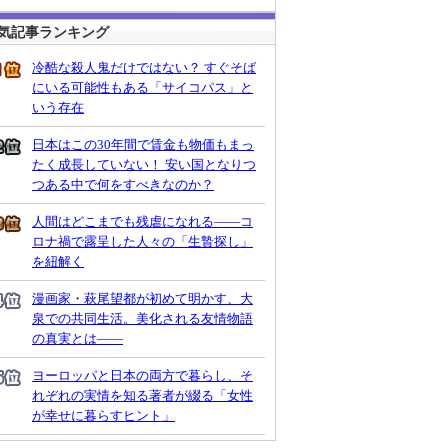
気記事ランキング
冷酷な殺人鬼だけではない？ すぐそば
にいる可能性もある「サイコパス」と
いう存在
日本はこの30年間で賃金も物価もまっ
たく成長していない！ 安い国となりつ
つある中で何をすべきなのか？
人間はどこまでも残虐になれる――コ
ロナ禍で露呈した人々の「生贄探し」
を紐解く
漫画家・萩尾望都が初めて明かす、大
泉での共同生活。美化される友情物語
の真実とは――
ヨーロッパと日本の両方で暮らし、そ
れぞれの実情を知る著者が綴る「女性
が幸せに暮らすヒント」