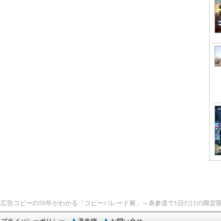
> 広告コピーの50年がわかる「コピーパレード展」～表参道で1日だけの限定