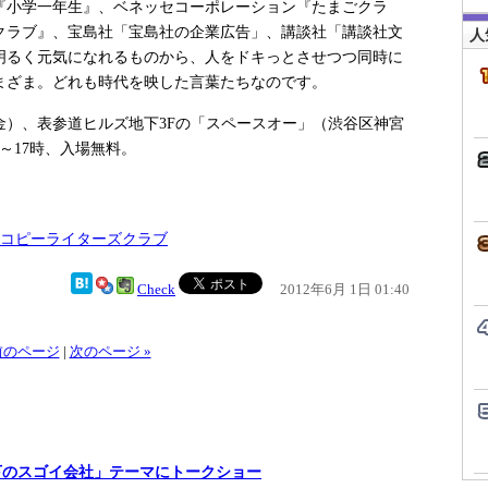
小学一年生』、ベネッセコーポレーション『たまごクラ
クラブ』、宝島社「宝島社の企業広告」、講談社「講談社文
人
明るく元気になれるものから、人をドキっとさせつつ同時に
まざま。どれも時代を映した言葉たちなのです。
（金）、表参道ヒルズ地下3Fの「スペースオー」（渋谷区神宮
時～17時、入場無料。
-東京コピーライターズクラブ
Check
2012年6月 1日 01:40
 前のページ
|
次のページ »
下のスゴイ会社」テーマにトークショー