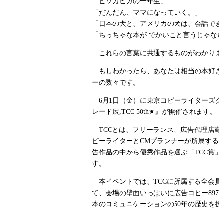
「ピッカピカの一年生」
「だんだん、ママになっていく。」
「日本の犬と、アメリカの犬は、会話で
「ちっちゃな本が でかいこと言うじゃな
これらの言葉に共通するものがわか
もしわかったら、あなたは相当の本好き
ーの数々です。
6月1日（金）に東京コピーライターズク
レード展,TCC 50th★』が開催されます。
TCCとは、フリーランス、広告代理店
ピーライターとCMプランナーが所属す
告作品の中から優秀作品を選ぶ「TCC賞
す。
本イベントでは、TCCに所属する全会
て、会場の壁面いっぱいに広告コピー89
本のコミュニケーションの50年の歴史を