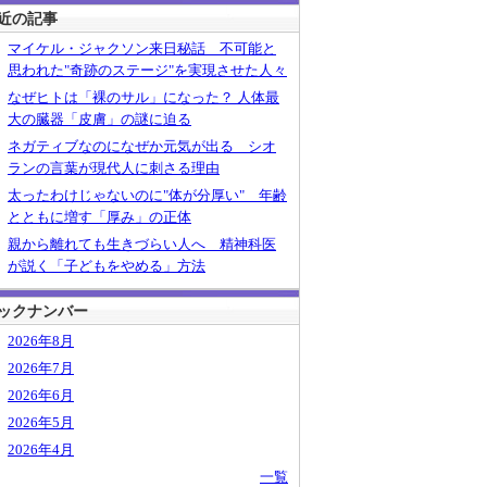
近の記事
マイケル・ジャクソン来日秘話 不可能と
思われた"奇跡のステージ"を実現させた人々
なぜヒトは「裸のサル」になった？ 人体最
大の臓器「皮膚」の謎に迫る
ネガティブなのになぜか元気が出る シオ
ランの言葉が現代人に刺さる理由
太ったわけじゃないのに"体が分厚い" 年齢
とともに増す「厚み」の正体
親から離れても生きづらい人へ 精神科医
が説く「子どもをやめる」方法
ックナンバー
2026年8月
2026年7月
2026年6月
2026年5月
2026年4月
一覧