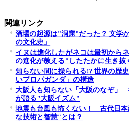
関連リンク
酒場の起源は"洞窟"だった？ 文学
の文化史」
イヌは進化したがネコは最初から
の進化が教える"したたかに生き抜
知らない間に操られる!? 世界の歴
いプロパガンダ」の構造
大阪人も知らない「大阪のなぞ」 
が語る"大阪イズム"
地震も台風も怖くない！ 古代日本
な技術と智慧"とは？