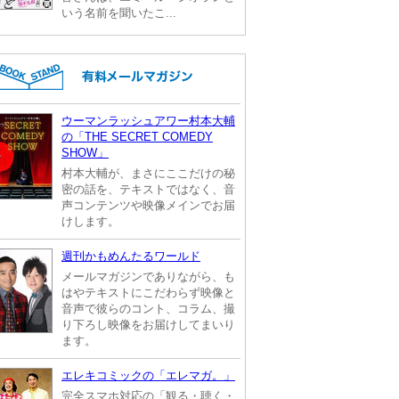
いう名前を聞いたこ...
ウーマンラッシュアワー村本大輔
の「THE SECRET COMEDY
SHOW」
村本大輔が、まさにここだけの秘
密の話を、テキストではなく、音
声コンテンツや映像メインでお届
けします。
週刊かもめんたるワールド
メールマガジンでありながら、も
はやテキストにこだわらず映像と
音声で彼らのコント、コラム、撮
り下ろし映像をお届けしてまいり
ます。
エレキコミックの「エレマガ。」
完全スマホ対応の「観る・聴く・