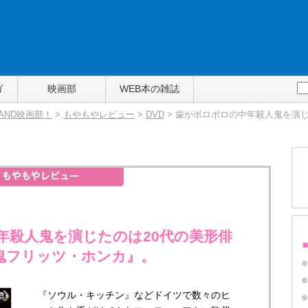
ガ
映画部
WEB本の雑誌
TAND映画部！
>
もやもやレビュー
>
DVD
> 歯がボロボロの中年殺人鬼を演じ
年殺人鬼を演じたのは20代の美形俳
鬼フリッツ・ホンカ』。
『ソウル・キッチン』などドイツで数々のヒ