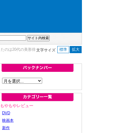
たのは20代の美形俳
標準
拡大
文字サイズ
■もやもやレビュー
DVD
映画本
新作