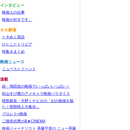
■インタビュー
映画人の仕事
映画が好きです。
■ネタ劇場
ときめく英語
ひとことトリビア
特集＆まとめ
■映画ニュース
ニュースとイベント
■連載
続・鴇田崇の映画でいっぱいいっぱい！
杉山すぴ豊のアメキャラ映画パラダイス
怪獣酋長・天野ミチヒロの「幻の映画を観
た！怪獣怪人大集合」
プロレス×映画
二階堂武尊のB★CINEMA
映画ジャーナリスト 斉藤守彦の ニュー斉藤