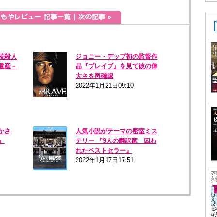
続殺人
ジョニー・デップ初の監督作
遺産－
品『ブレイブ』を見て彼の偉
大さを再確認
2022年1月21日09:10
かさ
人気小説がテーマの密室ミス
』
テリー 『9人の翻訳家 囚わ
れたベストセラー』
2022年1月17日17:51