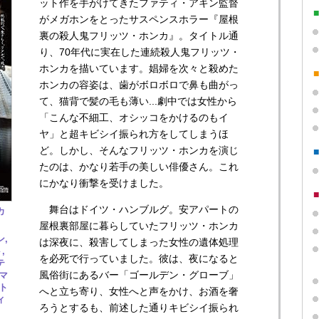
ット作を手がけてきたファティ・アキン監督
がメガホンをとったサスペンスホラー『屋根
裏の殺人鬼フリッツ・ホンカ』。タイトル通
り、70年代に実在した連続殺人鬼フリッツ・
ホンカを描いています。娼婦を次々と殺めた
ホンカの容姿は、歯がボロボロで鼻も曲がっ
て、猫背で髪の毛も薄い...劇中では女性から
「こんな不細工、オシッコをかけるのもイ
ヤ」と超キビシイ振られ方をしてしまうほ
ど。しかし、そんなフリッツ・ホンカを演じ
たのは、かなり若手の美しい俳優さん。これ
にかなり衝撃を受けました。
舞台はドイツ・ハンブルグ。安アパートの
カ
屋根裏部屋に暮らしていたフリッツ・ホンカ
,
は深夜に、殺害してしまった女性の遺体処理
,
を必死で行っていました。彼は、夜になると
テ
風俗街にあるバー「ゴールデン・グローブ」
マ
ト
へと立ち寄り、女性へと声をかけ、お酒を奢
ィ
ろうとするも、前述した通りキビシイ振られ