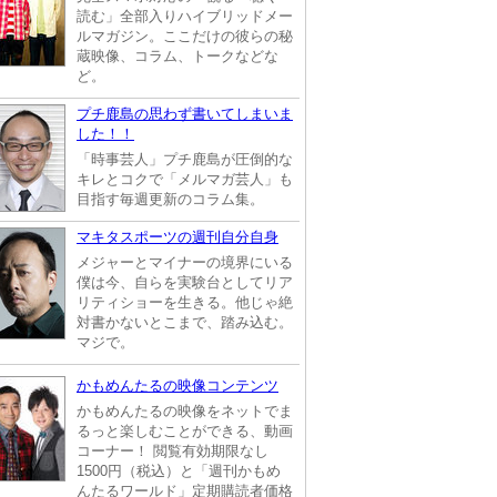
読む」全部入りハイブリッドメー
ルマガジン。ここだけの彼らの秘
蔵映像、コラム、トークなどな
ど。
プチ鹿島の思わず書いてしまいま
した！！
「時事芸人」プチ鹿島が圧倒的な
キレとコクで「メルマガ芸人」も
目指す毎週更新のコラム集。
マキタスポーツの週刊自分自身
メジャーとマイナーの境界にいる
僕は今、自らを実験台としてリア
リティショーを生きる。他じゃ絶
対書かないとこまで、踏み込む。
マジで。
かもめんたるの映像コンテンツ
かもめんたるの映像をネットでま
るっと楽しむことができる、動画
コーナー！ 閲覧有効期限なし
1500円（税込）と「週刊かもめ
んたるワールド」定期購読者価格