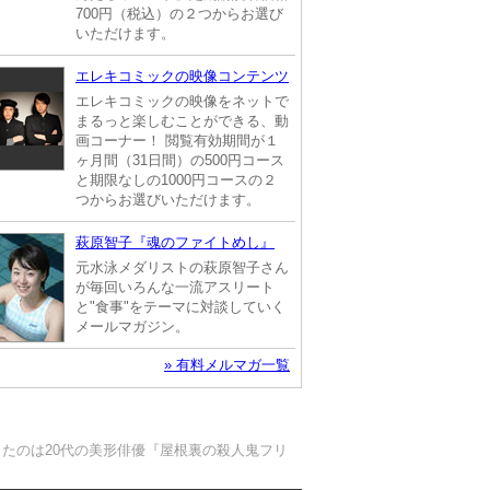
700円（税込）の２つからお選び
いただけます。
エレキコミックの映像コンテンツ
エレキコミックの映像をネットで
まるっと楽しむことができる、動
画コーナー！ 閲覧有効期間が１
ヶ月間（31日間）の500円コース
と期限なしの1000円コースの２
つからお選びいただけます。
萩原智子『魂のファイトめし』
元水泳メダリストの萩原智子さん
が毎回いろんな一流アスリート
と"食事"をテーマに対談していく
メールマガジン。
» 有料メルマガ一覧
じたのは20代の美形俳優『屋根裏の殺人鬼フリ