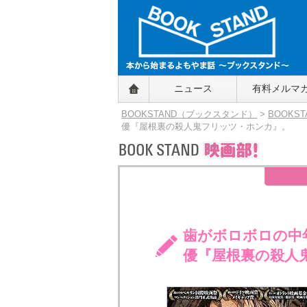
BOOKSTAND（ブックスタンド）
ニュース
有料メルマ
～本から始まるよもやま話～
BOOKSTAND（ブ
BOOKSTAND（ブックスタンド）
>
BOOKS
ックスタンド）
優『屋根裏の殺人鬼フリッツ・ホンカ』。
歯がボロボロの中
優『屋根裏の殺人