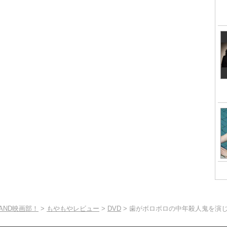
TAND映画部！
>
もやもやレビュー
>
DVD
> 歯がボロボロの中年殺人鬼を演