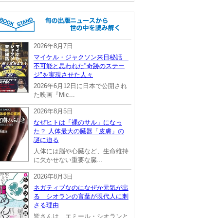
2026年8月7日
マイケル・ジャクソン来日秘話
不可能と思われた"奇跡のステー
ジ"を実現させた人々
2026年6月12日に日本で公開され
た映画『Mic...
2026年8月5日
なぜヒトは「裸のサル」になっ
た？ 人体最大の臓器「皮膚」の
謎に迫る
人体には脳や心臓など、生命維持
に欠かせない重要な臓...
2026年8月3日
ネガティブなのになぜか元気が出
る シオランの言葉が現代人に刺
さる理由
皆さんは、エミール・シオランと