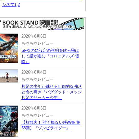
シネマ1,2
2026年8月6日
もやもやレビュー
SFなのに設定の説明を吹っ飛ば
して話が進む『コロニアルズ 侵
略』
2026年8月4日
もやもやレビュー
片足の少年が魅せる圧倒的な強さ
と命の輝き『バグダッド・メッシ
片足のサッカー少年』
2026年8月3日
もやもやレビュー
【無観客！ 誰も観ない映画祭 第
58回】『ゾンビライダー』