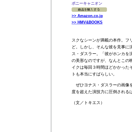
ポニーキャニオン
>> Amazon.co.jp
>> HMV&BOOKS
スクなシーンが満載の本作。フ
ど。しかし、そんな彼を見事に
ス・ダスラー。「彼がホンカを
の美形なのですが、なんとこの
イクは毎回３時間ほどかかった
トも本当にすばらしい。
ぜひヨナス・ダスラーの画像を
度を超えた演技力に圧倒される
（文／トキエス）