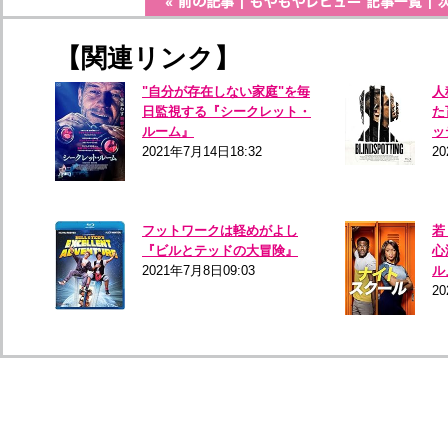
【関連リンク】
"自分が存在しない家庭"を毎
人
日監視する『シークレット・
た
ルーム』
ッ
2021年7月14日18:32
20
フットワークは軽めがよし
若
『ビルとテッドの大冒険』
心
2021年7月8日09:03
ル
2