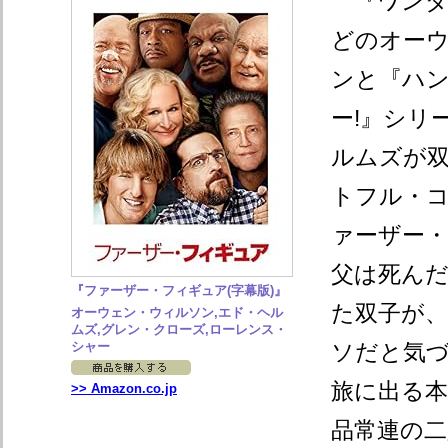
『ワンダ
どのオー
ンと『ハ
ー!』シリ
ルムズが
トフル・
ァーザー
父は死ん
『ファーザー・フィギュア(字幕版)』
た双子が
オーウェン・ウィルソン,エド・ヘル
ムズ,グレン・クローズ,ローレンス・
シャー
ソだと気
旅に出る
>> Amazon.co.jp
品常連の