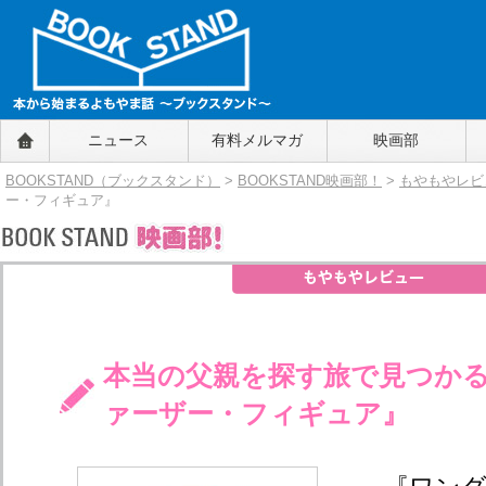
BOOKSTAND（ブックスタンド）
ニュース
有料メルマガ
映画部
～本から始まるよもやま話～
BOOKSTAND（ブ
BOOKSTAND（ブックスタンド）
>
BOOKSTAND映画部！
>
もやもやレビ
ックスタンド）
ー・フィギュア』
本当の父親を探す旅で見つか
ァーザー・フィギュア』