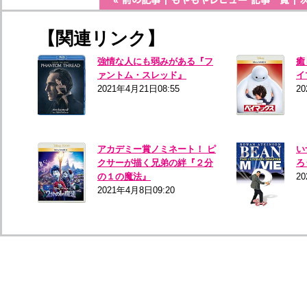
【関連リンク】
強情な人にも弱みがある『フ
癒
ァントム・スレッド』
イ
2021年4月21日08:55
2
アカデミー賞ノミネート！ ピ
い
クサーが描く兄弟の絆『２分
ろ
の１の魔法』
2
2021年4月8日09:20