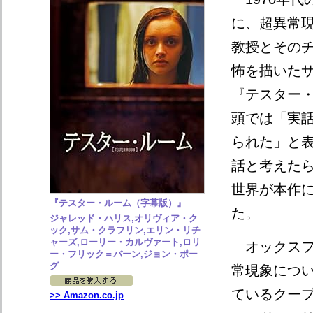
に、超異常
教授とその
怖を描いた
『テスター
頭では「実
られた」と
話と考えた
世界が本作
『テスター・ルーム（字幕版）』
た。
ジャレッド・ハリス,オリヴィア・ク
ック,サム・クラフリン,エリン・リチ
ャーズ,ローリー・カルヴァート,ロリ
オックスフ
ー・フリック＝バーン,ジョン・ポー
グ
常現象につ
ているクー
>> Amazon.co.jp