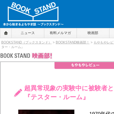
BOOKSTAND（ブックスタンド）
ニュース
有料メルマガ
映画部
～本から始まるよもやま話～
BOOKSTAND（ブ
BOOKSTAND（ブックスタンド）
>
BOOKSTAND映画部！
>
もやもやレビ
ックスタンド）
ター・ルーム』
超異常現象の実験中に被験者
『テスター・ルーム』
1970年代