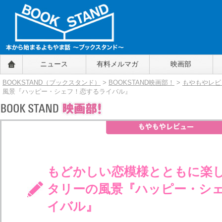
BOOKSTAND（ブックスタンド）
ニュース
有料メルマガ
映画部
～本から始まるよもやま話～
BOOKSTAND（ブ
BOOKSTAND（ブックスタンド）
>
BOOKSTAND映画部！
>
もやもやレビ
ックスタンド）
風景『ハッピー・シェフ！恋するライバル』
もどかしい恋模様とともに楽
タリーの風景『ハッピー・シ
イバル』