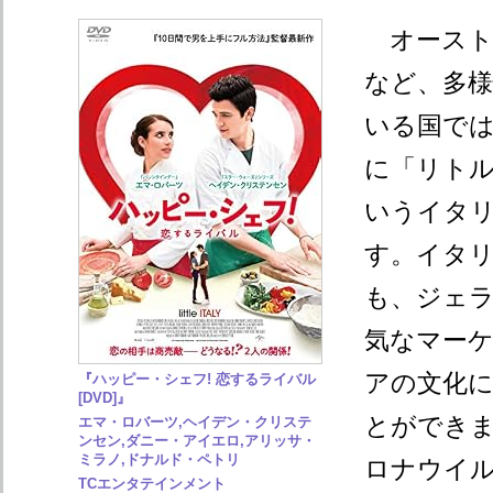
オースト
など、多
いる国で
に「リト
いうイタ
す。イタ
も、ジェ
気なマー
アの文化
『ハッピー・シェフ! 恋するライバル
[DVD]』
とができ
エマ・ロバーツ,ヘイデン・クリステ
ンセン,ダニー・アイエロ,アリッサ・
ミラノ,ドナルド・ペトリ
ロナウイ
TCエンタテインメント