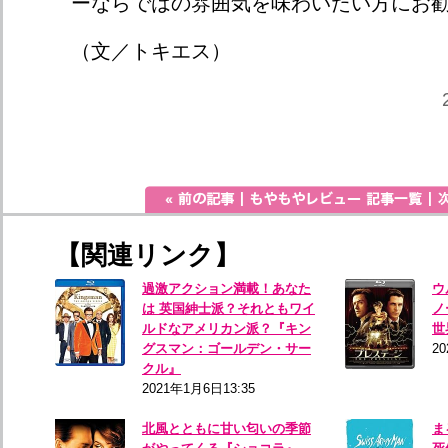
ーならではの雰囲気を味わいたい方にお
（文／トキエス）
【関連リンク】
過激アクション満載！あなた
ウ
は 英国紳士派？それともワイ
ノ
ルドなアメリカン派？『キン
世
グスマン：ゴールデン・サー
20
クル』
2021年1月6日13:35
北風とともに甘い匂いの季節
ま