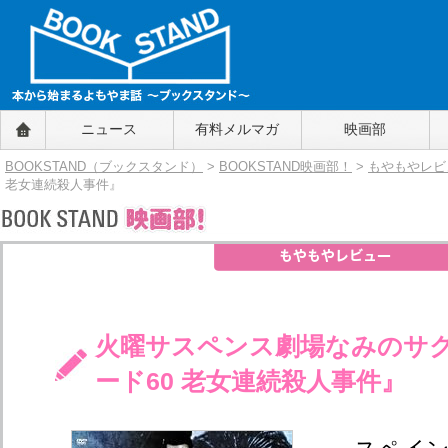
BOOKSTAND（ブックスタンド）
ニュース
有料メルマガ
映画部
～本から始まるよもやま話～
BOOKSTAND（ブ
BOOKSTAND（ブックスタンド）
>
BOOKSTAND映画部！
>
もやもやレビ
ックスタンド）
老女連続殺人事件』
火曜サスペンス劇場なみのサ
ード60 老女連続殺人事件』