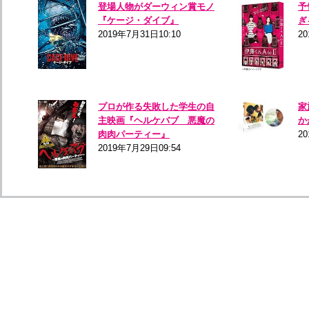
登場人物がダーウィン賞モノ
予
『ケージ・ダイブ』
ぎ
2019年7月31日10:10
20
プロが作る失敗した学生の自
家
主映画『ヘルケバブ 悪魔の
か
肉肉パーティー』
20
2019年7月29日09:54