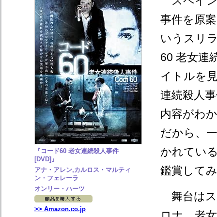
スペイン
事件を原
いうスリ
60 老女
イトルを
連続殺人
内容がわ
だから、
かれてい
『コード60 老女連続殺人事件
[DVD]』
鑑賞して
アナ・アレン,カルロス・マルティ
ン・フェレーラ
オンリー・ハーツ
舞台はス
>> Amazon.co.jp
ロナ。老