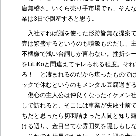
唐無稽さ。いくら売り手市場でも、そん
業は3日で倒産すると思う。
入社すれば脳を使った形跡皆無な提案で
売は繁盛するというのも噴飯ものだし、
不機嫌で浅い台詞しか言わない。挫折シーンは
をLiLiKoと間違えてキレられる程度。そ
ろ！」と凄まれるのだから堪ったもので
ックで休むというのもメンタル豆腐過ぎ
傷心の主人公は仲良くなったイケメン社
しで訪れると、そこには事業が失敗寸前
ちだと思ったら切羽詰まった人間と知り
ける辺り、金目当てな雰囲気を隠しもし