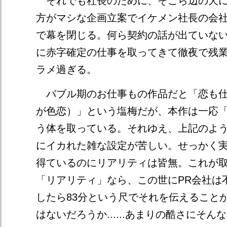
それでも社長のために、そこら辺の犬に
方がマシな企画立案でイケメン社長の会
で幕を閉じる。何ら契約の話が出ていな
に赤字確定の仕事を取ってきて徹夜で残
ラメ過ぎる。
バブル期のお仕事もの作品だと「恋も仕
が色恋）」という塩梅だが、本作は一応
う体を取っている。それゆえ、上記のよ
にイカれた雑な設定が苦しい。せっかく
得ているのにリアリティは皆無。これが
「リアリティ」なら、この世にPR会社は
したら83分という尺でそれを伝えること
はないだろうか......あまりの酷さにそ