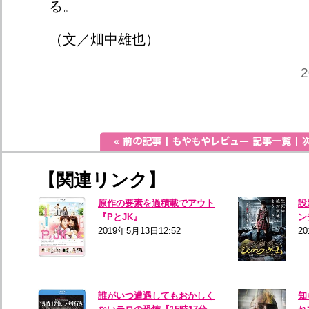
る。
（文／畑中雄也）
2
【関連リンク】
原作の要素を過積載でアウト
設
『PとJK』
ン
2019年5月13日12:52
2
誰がいつ遭遇してもおかしく
知