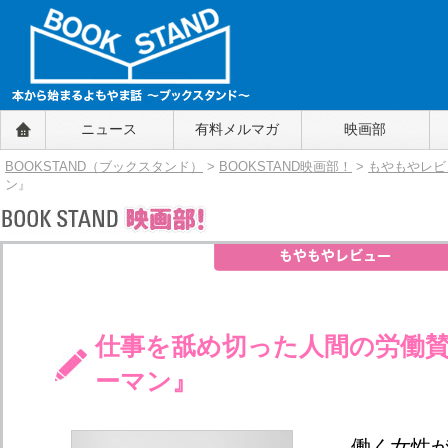
BOOKSTAND（ブックスタンド）
ニュース
有料メルマガ
映画部
～本から始まるよもやま話～
BOOKSTAND（ブ
BOOKSTAND（ブックスタンド）
>
BOOKSTAND映画部！
>
もやもやレビ
ックスタンド）
ン』
仕事を舐め切った人間の労働賛
ーマン』
働く女性が