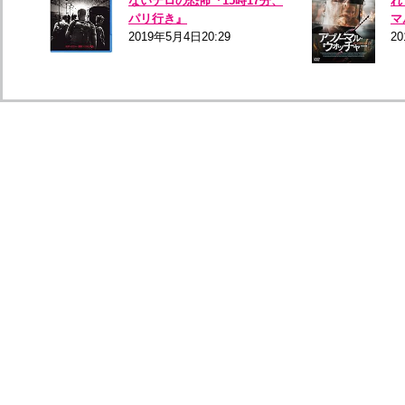
ないテロの恐怖『15時17分、
れ
パリ行き』
マ
2019年5月4日20:29
2