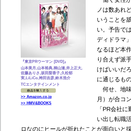
ノは数あれ
いうことを
い。予告では
ディドラマ
なるほど本
り合えず派
『東京PRウーマン [DVD]』
山本美月,山本裕典,桐山漣,井上正大,
けばいいだ
佐藤ありさ,坂田梨香子,久松郁
実,LiLiCo,袴田吉彦,鈴木浩介
に通じるも
TCエンタテインメント
何せ、地味
>> Amazon.co.jp
月）が合コ
>> HMV&BOOKS
「PR会社に
い出し転職
ロなのにヒールが折れたことが面白いと