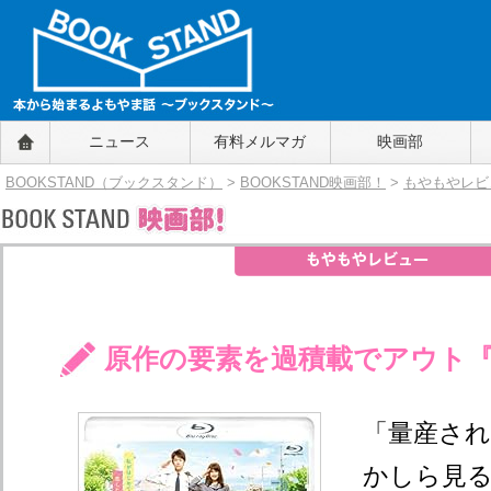
BOOKSTAND（ブックスタンド）
ニュース
有料メルマガ
映画部
～本から始まるよもやま話～
BOOKSTAND（ブ
BOOKSTAND（ブックスタンド）
>
BOOKSTAND映画部！
>
もやもやレビ
ックスタンド）
原作の要素を過積載でアウト『
「量産さ
かしら見