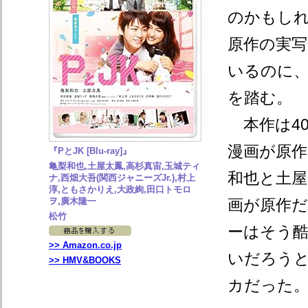
のかもし
原作の実
いるのに
を踏む。
本作は40
漫画が原作
『PとJK [Blu-ray]』
亀梨和也,土屋太鳳,高杉真宙,玉城ティ
和也と土屋
ナ,西畑大吾(関西ジャニーズJr.),村上
淳,ともさかりえ,大政絢,田口トモロ
ヲ,廣木隆一
画が原作
松竹
ーはそう
>> Amazon.co.jp
いだろう
>> HMV&BOOKS
カだった