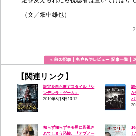
定を変えられたら視聴者は置いてけぼり
（文／畑中雄也）
2
【関連リンク】
設定を自ら覆すスタイル『シ
誰
ンデレラ・ゲーム』
な
2019年5月8日10:12
パ
2
知らず知らずキモ男に監視さ
お
れてしまう恐怖。『アブノー
し