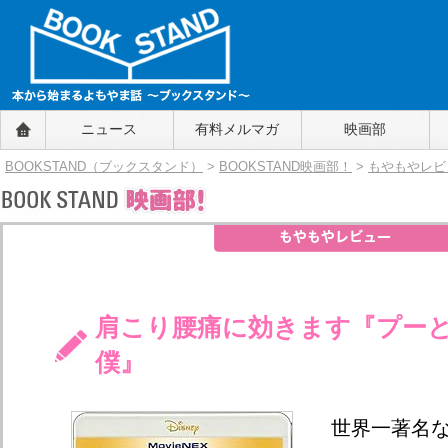
BOOKSTAND（ブックスタンド）
ニュース
有料メルマガ
映画部
～本から始まるよもやま話～
BOOKSTAND（ブ
BOOKSTAND（ブックスタンド）
>
BOOKSTAND映画部！
>
もやもやレビ
ックスタンド）
肩こり腰痛に効きます『プー
僕』
世界一著名