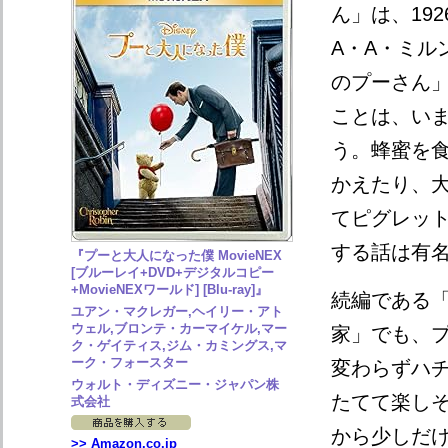
ん」は、19
A・A・ミル
のプーさん
ことは、い
う。蜂蜜を
かえたり、
てピグレッ
する話は有
『プーと大人になった僕 MovieNEX
[ブルーレイ+DVD+デジタルコピー
+MovieNEXワールド] [Blu-ray]』
続編である
ユアン・マクレガー,ヘイリー・アト
ウェル,ブロンテ・カーマイケル,マー
家」でも、
ク・ゲイティス,ジム・カミングス,マ
ーク・フォースター
変わらずハ
ウォルト・ディズニー・ジャパン株
たてて楽し
式会社
から少しだ
>> Amazon.co.jp