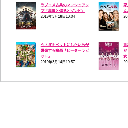
ラブコメ古典のマッシュアッ
家
プ『高慢と偏見とゾンビ』
ん
2019年3月18日10:04
20
うさぎをペットにしたい欲が
高
爆発する映画『ピーターラビ
だ
ット』
女
2019年3月14日19:57
20