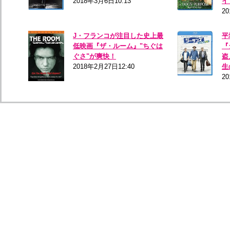
2018年3月6日10:13
イ
2
J・フランコが注目した史上最
平
低映画『ザ・ルーム』"ちぐは
『
ぐさ"が爽快！
盗
2018年2月27日12:40
生
20