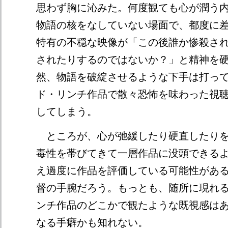
思わず胸に沁みた。何度観ても心が潤う
物語の核をなしていない場面で、都度に
特有の不穏な映像が「この後誰か惨殺さ
されたりするのではないか？」と精神を
然、物語を破綻させるような下手は打っ
ド・リンチ作品で散々恐怖を味わった視
してしまう。
ところが、心が弛緩したり硬直したりを
毒性を帯びてきて一層作品に没頭できる
え過度に作品を評価している可能性があ
督の手腕だろう。もっとも、随所に現れ
ンチ作品のどこかで観たような既視感はあるけ
なる手癖かも知れない。