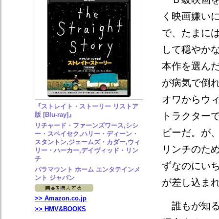
く映画嫌い
で、たまに
して穏やか
本作を選ん
が病気で倒
オワからウ
『ストレイト・ストーリー リストア
トラクター
版 [Blu-ray]』
リチャード・ファーンズワース,シシ
ビーだ。が
ー・スペイセク,ハリー・ディーン・
スタントン,ジェームズ・カダー,ウィ
リンチのた
リー・ハーカー,デイヴィッド・リン
チ
ずなのにい
パラマウント ホーム エンタテインメ
ント ジャパン
が差し込ま
>> Amazon.co.jp
誰もが知る
>> HMV&BOOKS