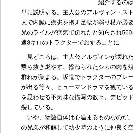
紹介するの
単に説明する。主人公のアルヴィン・スト
人で内臓に疾患を抱え足腰が弱り杖が必
兄のライルが病気で倒れたと知らされ56
速8キロのトラクターで旅することに―。
見どころは、主人公アルヴィンが壊れた
撃ち抜き燃やす、撥ねられたシカの肉を
群れが集まる、坂道でトラクターのブレ
が出る等々、ヒューマンドラマを観てい
を思わせる不気味な描写の数々。デビッ
裂している。
いや、物語自体は心温まるものなのだ。
の兄弟が和解して幼少時のように仲良く