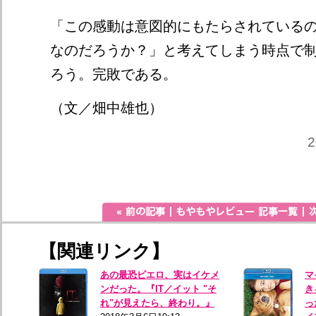
「この感動は意図的にもたらされている
なのだろうか？」と考えてしまう時点で
ろう。完敗である。
（文／畑中雄也）
2
【関連リンク】
あの最恐ピエロ、実はイケメ
マ
ンだった。『IT／イット "そ
き
れ"が見えたら、終わり。』
っ