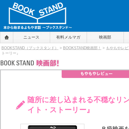
BOOKSTAND（ブックスタンド）
ニュース
有料メルマガ
映画部
～本から始まるよもやま話～
BOOKSTAND（ブ
BOOKSTAND（ブックスタンド）
>
BOOKSTAND映画部！
>
もやもやレビ
ックスタンド）
トーリー』
随所に差し込まれる不穏なリ
イト・ストーリー』
Ｂ級映画を