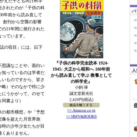
をむかえた子ども向け科学
売されたのが『子供の科
バ
 100年前から読み直して
、創刊から空襲の影響
での21年間に発行された
なっています。
誌の役目」には、以下
『子供の科学完全読本 1924-
不思議なことや、面白い
1945: 大正から昭和へ 100年前
人
を知っているのは学者だ
から読み直して学ぶ 教養として
しいものですから、皆さ
の科学史』
中略）そのなかで特に少
小飼 弾
誠文堂新光社
たにうかがって、のせて
2,420円(税込)
（同書より）
>> Amazon.co.jp
来の都市構想」や「予想
>> HMV&BOOKS
想像を超えた月世界旅
当時の少年少女たちが目
難くありません。