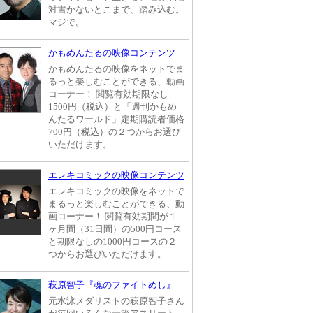
対書かないとこまで、踏み込む。
マジで。
かもめんたるの映像コンテンツ
かもめんたるの映像をネットでま
るっと楽しむことができる、動画
コーナー！ 閲覧有効期限なし
1500円（税込）と「週刊かもめ
んたるワールド」定期購読者価格
700円（税込）の２つからお選び
いただけます。
エレキコミックの映像コンテンツ
エレキコミックの映像をネットで
まるっと楽しむことができる、動
画コーナー！ 閲覧有効期間が１
ヶ月間（31日間）の500円コース
と期限なしの1000円コースの２
つからお選びいただけます。
萩原智子『魂のファイトめし』
元水泳メダリストの萩原智子さん