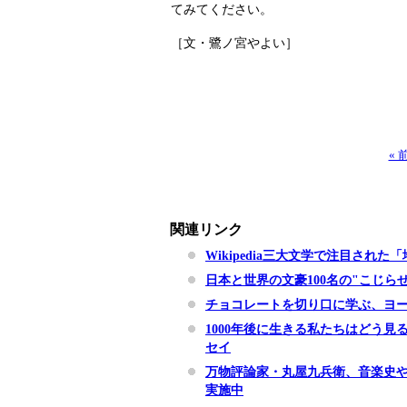
てみてください。
［文・鷺ノ宮やよい］
«
関連リンク
Wikipedia三大文学で注目され
日本と世界の文豪100名の"こじ
チョコレートを切り口に学ぶ、ヨ
1000年後に生きる私たちはどう
セイ
万物評論家・丸屋九兵衛、音楽史
実施中