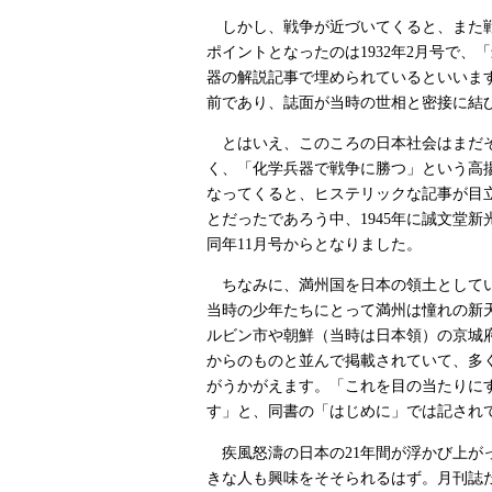
しかし、戦争が近づいてくると、また戦
ポイントとなったのは1932年2月号で
器の解説記事で埋められているといいま
前であり、誌面が当時の世相と密接に結
とはいえ、このころの日本社会はまだそ
く、「化学兵器で戦争に勝つ」という高
なってくると、ヒステリックな記事が目
とだったであろう中、1945年に誠文堂
同年11月号からとなりました。
ちなみに、満州国を日本の領土としてい
当時の少年たちにとって満州は憧れの新
ルビン市や朝鮮（当時は日本領）の京城
からのものと並んで掲載されていて、多
がうかがえます。「これを目の当たりに
す」と、同書の「はじめに」では記され
疾風怒濤の日本の21年間が浮かび上が
きな人も興味をそそられるはず。月刊誌