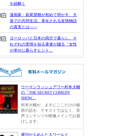
を紐解く
漫画家・萩尾望都が初めて明かす、大
泉での共同生活。美化される友情物語
の真実とは――
ヨーロッパと日本の両方で暮らし、そ
れぞれの実情を知る著者が綴る「女性
が幸せに暮らすヒント」
ウーマンラッシュアワー村本大輔
の「THE SECRET COMEDY
SHOW」
村本大輔が、まさにここだけの秘
密の話を、テキストではなく、音
声コンテンツや映像メインでお届
けします。
週刊かもめんたるワールド