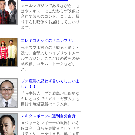
メールマガジンでありながら、も
はやテキストにこだわらず映像と
音声で彼らのコント、コラム、撮
り下ろし映像をお届けしてまいり
ます。
エレキコミックの「エレマガ。」
完全スマホ対応の「観る・聴く・
読む」全部入りハイブリッドメー
ルマガジン。ここだけの彼らの秘
蔵映像、コラム、トークなどな
ど。
プチ鹿島の思わず書いてしまいま
した！！
「時事芸人」プチ鹿島が圧倒的な
キレとコクで「メルマガ芸人」も
目指す毎週更新のコラム集。
マキタスポーツの週刊自分自身
メジャーとマイナーの境界にいる
僕は今、自らを実験台としてリア
リティショーを生きる。他じゃ絶