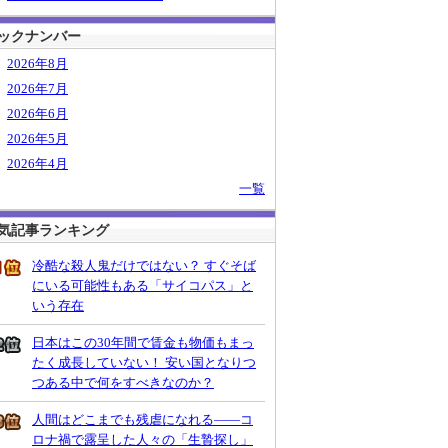
ックナンバー
2026年8月
2026年7月
2026年6月
2026年5月
2026年4月
一覧
気記事ランキング
冷酷な殺人鬼だけではない？ すぐそば
にいる可能性もある「サイコパス」と
いう存在
日本はこの30年間で賃金も物価もまっ
たく成長していない！ 安い国となりつ
つある中で何をすべきなのか？
人間はどこまでも残虐になれる――コ
ロナ禍で露呈した人々の「生贄探し」