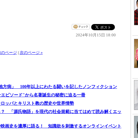
2024年10月15日 18:00
 前のページ
|
次のページ »
た「地方病」 100年以上にわたる闘いを記したノンフィクション
らせエピソード"から名著誕生の秘密に迫る一冊
ーロッパとキリスト教の歴史や世界情勢
見る？ 「源氏物語」を現代の社会規範に当てはめて読み解くエッ
や映画史を濃厚に語る！ 知識欲を刺激するオンラインイベント