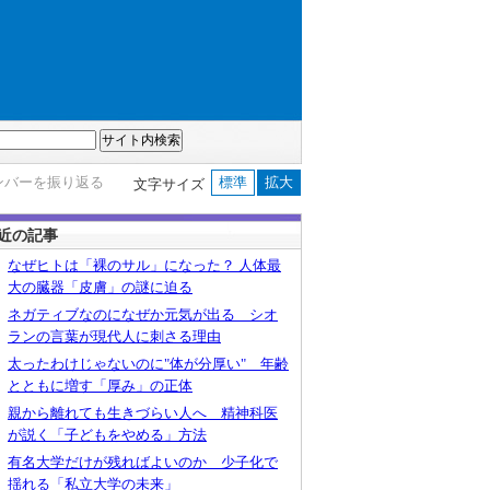
ンバーを振り返る
標準
拡大
文字サイズ
近の記事
なぜヒトは「裸のサル」になった？ 人体最
大の臓器「皮膚」の謎に迫る
ネガティブなのになぜか元気が出る シオ
ランの言葉が現代人に刺さる理由
太ったわけじゃないのに"体が分厚い" 年齢
とともに増す「厚み」の正体
親から離れても生きづらい人へ 精神科医
が説く「子どもをやめる」方法
有名大学だけが残ればよいのか 少子化で
揺れる「私立大学の未来」