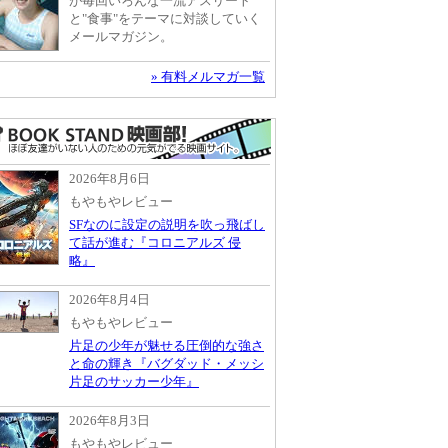
が毎回いろんな一流アスリート
と"食事"をテーマに対談していく
メールマガジン。
» 有料メルマガ一覧
2026年8月6日
もやもやレビュー
SFなのに設定の説明を吹っ飛ばし
て話が進む『コロニアルズ 侵
略』
2026年8月4日
もやもやレビュー
片足の少年が魅せる圧倒的な強さ
と命の輝き『バグダッド・メッシ
片足のサッカー少年』
2026年8月3日
もやもやレビュー