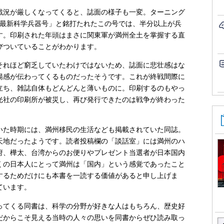
況が厳しくなってくると、誌面の様子も一変。ターニング
、「最新科学兵器号」と銘打たれたこの号では、半分以上が兵
す。印刷された年頭はまさに関東軍が満州全土を掌握する直
びついていることがわかります。
れほど窮乏していたわけではないため、誌面に悲壮感はな
揚感が伝わってくるものだったそうです。これが終戦間際に
立ち、雑誌自体もどんどんと薄いものに。印刷するのもやっ
新光社の印刷所が被災し、再び発行できたのは戦争が終わった
た時期には、満州移民の生活なども掲載されていた同誌。
天地だったようです。読者投稿欄の「談話室」には満州のハ
府、樺太、台湾からのお便りやプレゼント当選者が日本国内
くの日本人にとって満州は「国内」という感覚であったこと
するためだけにも本書を一読する価値があると申し上げま
ています。
ってくる同書は、科学の分野が好きな人はもちろん、歴史好
だからこそ見える当時の人々の思いを同書からぜひ読み取っ