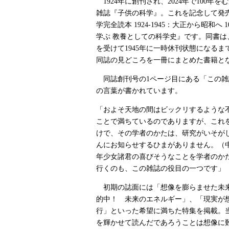
1924年に創刊され、2024年で100年
雑誌『子供の科学』。これを記念して発
学完全読本 1924-1945：大正から昭和へ
学ぶ 教養としての科学史』です。同書は
を受けて1945年に一時休刊状態になるま
同誌の見どころを一冊にまとめた書籍と
同誌創刊号の1ページ目にある「この雑
の言葉が書かれています。
「およそ天地の間はビックリするような
ことで満ちているのでありますが、これ
けで、その学者のかたは、研究がいそが
んにお知らせするひまがありません。（
年少女諸君の喜びそうなことを学者のか
行くのも、この雑誌の役目の一つです」
初期の誌面には「想像を膨らませた未
的中！ 未来のエネルギー」、「現実が
行」といった希望に満ちた特集を掲載。
を輝かせて読んだであろうことは想像に