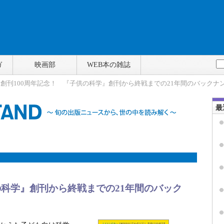
ガ
映画部
WEB本の雑誌
> 創刊100周年記念！ 『子供の科学』創刊から終戦までの21年間のバックナ
最
の科学』創刊から終戦までの21年間のバック