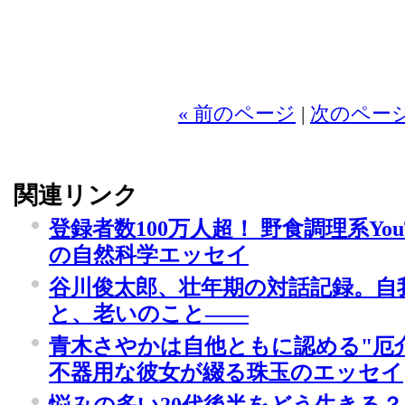
2
« 前のページ
|
次のページ
関連リンク
登録者数100万人超！ 野食調理系You
の自然科学エッセイ
谷川俊太郎、壮年期の対話記録。自
と、老いのこと――
青木さやかは自他ともに認める"厄
不器用な彼女が綴る珠玉のエッセイ
悩みの多い20代後半をどう生きる