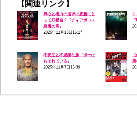
【関連リンク】
野心と権力の追求は悪魔にと
ト
って好都合？『ディアボロス
『
悪魔の扉』
20
2025年11月13日16:17
不安症と不思議な旅『ボーは
【
おそれている』
第
2025年11月7日13:39
20