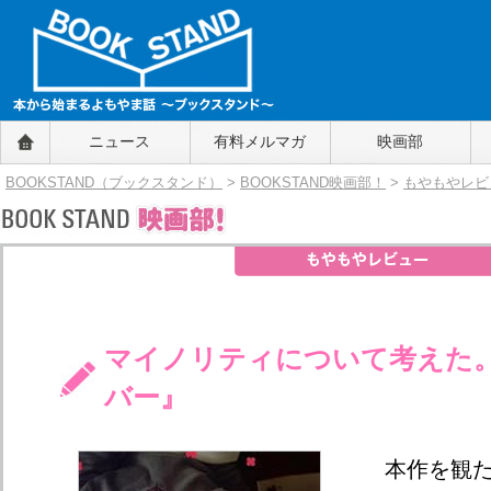
BOOKSTAND（ブックスタンド）
ニュース
有料メルマガ
映画部
～本から始まるよもやま話～
BOOKSTAND（ブ
BOOKSTAND（ブックスタンド）
>
BOOKSTAND映画部！
>
もやもやレビ
ックスタンド）
マイノリティについて考えた
バー』
本作を観た