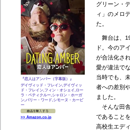
グリーン・
ィ」のメロ
た。
舞台は、19
ド。今のア
が合法化さ
愛が違法でな
当時でも、
『恋人はアンバー（字幕版）』
デイヴィッド・フレイン,デイヴィッ
者への差別
ド・フレイン,フィン・オシェイ,ロー
ラ・ペティクルー,シャロン・ホーガ
ました。
ン,バリー・ワード,シモーヌ・カービ
ー
そんな田舎
であること
>> Amazon.co.jp
高校生エデ