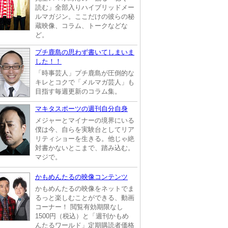
読む」全部入りハイブリッドメー
ルマガジン。ここだけの彼らの秘
蔵映像、コラム、トークなどな
ど。
プチ鹿島の思わず書いてしまいま
した！！
「時事芸人」プチ鹿島が圧倒的な
キレとコクで「メルマガ芸人」も
目指す毎週更新のコラム集。
マキタスポーツの週刊自分自身
メジャーとマイナーの境界にいる
僕は今、自らを実験台としてリア
リティショーを生きる。他じゃ絶
対書かないとこまで、踏み込む。
マジで。
かもめんたるの映像コンテンツ
かもめんたるの映像をネットでま
るっと楽しむことができる、動画
コーナー！ 閲覧有効期限なし
1500円（税込）と「週刊かもめ
んたるワールド」定期購読者価格