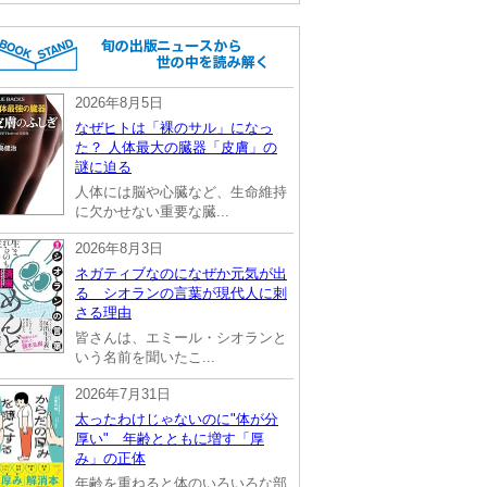
2026年8月5日
なぜヒトは「裸のサル」になっ
た？ 人体最大の臓器「皮膚」の
謎に迫る
人体には脳や心臓など、生命維持
に欠かせない重要な臓...
2026年8月3日
ネガティブなのになぜか元気が出
る シオランの言葉が現代人に刺
さる理由
皆さんは、エミール・シオランと
いう名前を聞いたこ...
2026年7月31日
太ったわけじゃないのに"体が分
厚い" 年齢とともに増す「厚
み」の正体
年齢を重ねると体のいろいろな部