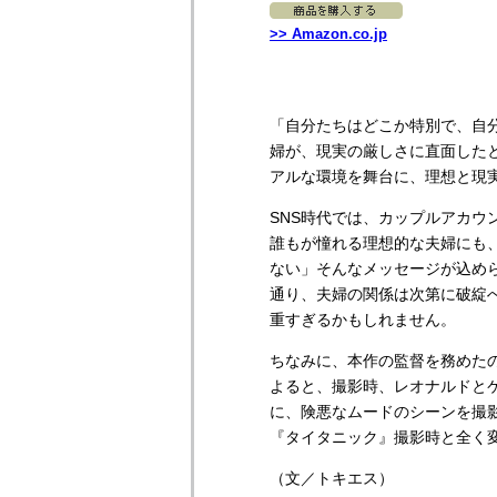
>> Amazon.co.jp
「自分たちはどこか特別で、自分
婦が、現実の厳しさに直面した
アルな環境を舞台に、理想と現
SNS時代では、カップルアカウ
誰もが憧れる理想的な夫婦にも
ない」そんなメッセージが込め
通り、夫婦の関係は次第に破綻
重すぎるかもしれません。
ちなみに、本作の監督を務めたの
よると、撮影時、レオナルドと
に、険悪なムードのシーンを撮
『タイタニック』撮影時と全く
（文／トキエス）