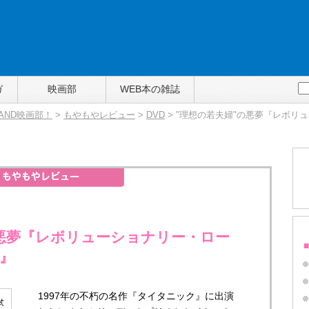
ガ
映画部
WEB本の雑誌
TAND映画部！
>
もやもやレビュー
>
DVD
> "理想の若夫婦"の悪夢『レボリ
の悪夢『レボリューショナリー・ロー
』
1997年の不朽の名作『タイタニック』に出演