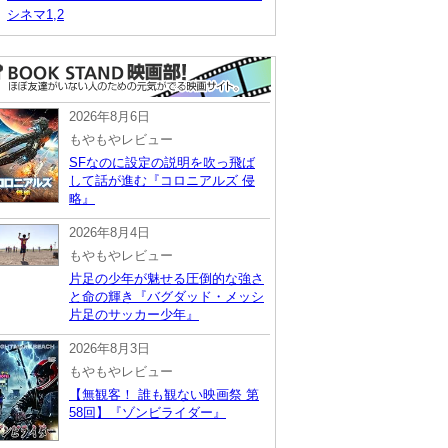
シネマ1,2
2026年8月6日
もやもやレビュー
SFなのに設定の説明を吹っ飛ば
して話が進む『コロニアルズ 侵
略』
2026年8月4日
もやもやレビュー
片足の少年が魅せる圧倒的な強さ
と命の輝き『バグダッド・メッシ
片足のサッカー少年』
2026年8月3日
もやもやレビュー
【無観客！ 誰も観ない映画祭 第
58回】『ゾンビライダー』