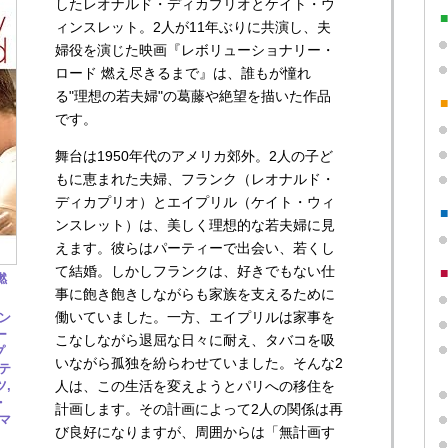
したレオナルド・ディカプリオとケイト・ウ
ィンスレット。2人が11年ぶりに共演し、夫
婦役を演じた映画『レボリューショナリー・
ロード 燃え尽きるまで』は、誰もが憧れ
る"理想の若夫婦"の葛藤や絶望を描いた作品
です。
舞台は1950年代のアメリカ郊外。2人の子ど
もに恵まれた夫婦、フランク（レオナルド・
ディカプリオ）とエイプリル（ケイト・ウィ
ンスレット）は、美しく理想的な若夫婦に見
えます。彼らはパーティーで出会い、若くし
て結婚。しかしフランクは、好きでもない仕
燃
事に飽き飽きしながらも家族を支えるために
働いていました。一方、エイプリルは家事を
ン
ー
こなしながら退屈な日々に耐え、タバコを吸
プ
いながら孤独を紛らわせていました。そんな2
テ
,
人は、この生活を変えようとパリへの移住を
・
計画します。その計画によって2人の関係は再
マ
び良好になりますが、周囲からは「無計画す