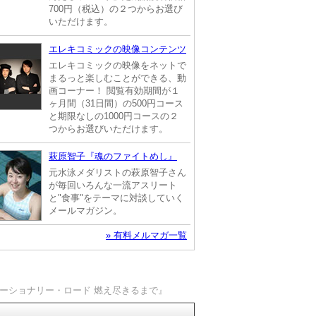
700円（税込）の２つからお選び
いただけます。
エレキコミックの映像コンテンツ
エレキコミックの映像をネットで
まるっと楽しむことができる、動
画コーナー！ 閲覧有効期間が１
ヶ月間（31日間）の500円コース
と期限なしの1000円コースの２
つからお選びいただけます。
萩原智子『魂のファイトめし』
元水泳メダリストの萩原智子さん
が毎回いろんな一流アスリート
と"食事"をテーマに対談していく
メールマガジン。
» 有料メルマガ一覧
ューショナリー・ロード 燃え尽きるまで』