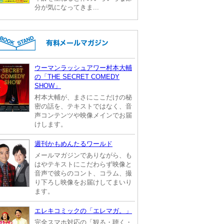
分が気になってきま...
ウーマンラッシュアワー村本大輔
の「THE SECRET COMEDY
SHOW」
村本大輔が、まさにここだけの秘
密の話を、テキストではなく、音
声コンテンツや映像メインでお届
けします。
週刊かもめんたるワールド
メールマガジンでありながら、も
はやテキストにこだわらず映像と
音声で彼らのコント、コラム、撮
り下ろし映像をお届けしてまいり
ます。
エレキコミックの「エレマガ。」
完全スマホ対応の「観る・聴く・