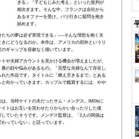
ぎる」「子どもじみた考え」といった批判が
相次ぎます。そんな中、フランクは会社から
あるオファーを受け、パリ行きに疑問を抱き
始めます。
たちの夢は必ず実現できる」----そんな理想を抱く夫
ときにどうなるのか。本作は、アメリカの郊外というリ
実のギャップを容赦なく描いています。
ントや夫婦アカウントを見かける機会が増えましたが、
、裏の顔や悩みがあるもの。「完璧な夫婦なんて存在し
られた作品です。タイトルに「燃え尽きるまで」とある
へと向かっていきます。カップルで鑑賞するには、やや
は、当時ケイトの夫だったサム・メンデス。IMDbに
ケイトはお互いを笑わせたりからかい合ったりした後
影していたそうです。メンデス監督は、「2人の関係は
変わっていない」と語っています。