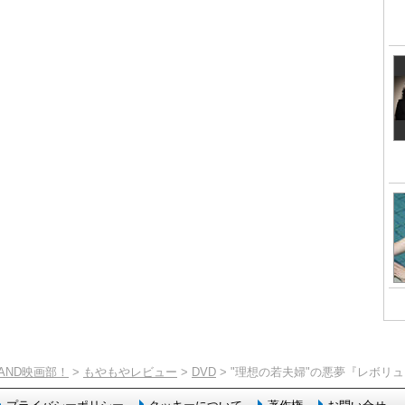
TAND映画部！
>
もやもやレビュー
>
DVD
> "理想の若夫婦"の悪夢『レボリ