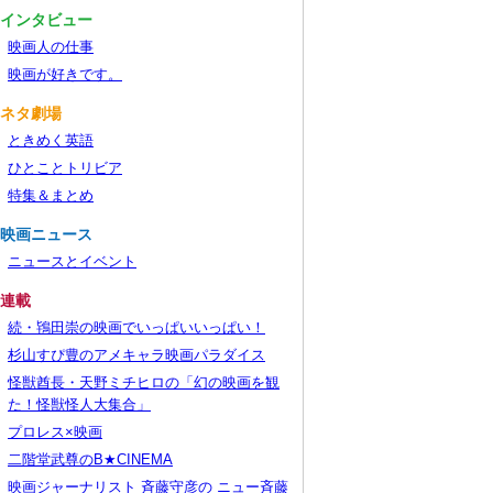
■インタビュー
映画人の仕事
映画が好きです。
■ネタ劇場
ときめく英語
ひとことトリビア
特集＆まとめ
■映画ニュース
ニュースとイベント
■連載
続・鴇田崇の映画でいっぱいいっぱい！
杉山すぴ豊のアメキャラ映画パラダイス
怪獣酋長・天野ミチヒロの「幻の映画を観
た！怪獣怪人大集合」
プロレス×映画
二階堂武尊のB★CINEMA
映画ジャーナリスト 斉藤守彦の ニュー斉藤