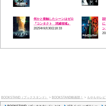
何かと接触したシーンはゼロ
説
『コンタクト 消滅領域』
に
2025年9月30日18:33
ン
20
BOOKSTAND（ブックスタンド）
>
BOOKSTAND映画部！
>
もやもやレビ