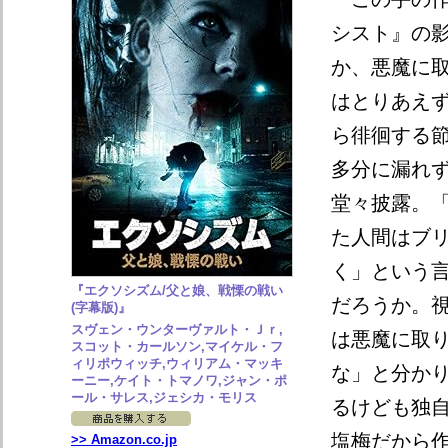
シスト』の
か、悪魔に
はとりあえ
ら徘徊する
多分に漏れ
堂々披露。
た人間はブ
く」という
『エクソシズム/父と娘、戦慄の戦い
だろうか。
(字幕版)』
スヴェン・ウンターヴァルト・Ｊｒ,
は悪魔に取
スコット・カールソン,マイケル・フ
ィリポウィッチ,ウィリアム・マッキ
な」と分か
ーニー,ケイト・トマノワ,ジャン・ポ
ール・サレス,ジェシカ・モリス
るけども独
塩梅だから
>> Amazon.co.jp