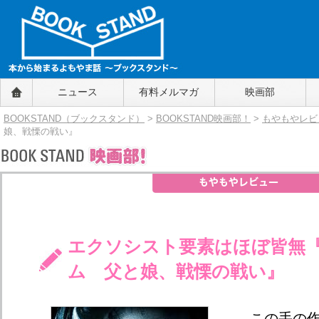
BOOKSTAND（ブックスタンド）
ニュース
有料メルマガ
映画部
～本から始まるよもやま話～
BOOKSTAND（ブ
BOOKSTAND（ブックスタンド）
>
BOOKSTAND映画部！
>
もやもやレビ
ックスタンド）
娘、戦慄の戦い』
エクソシスト要素はほぼ皆無
ム 父と娘、戦慄の戦い』
この手の作