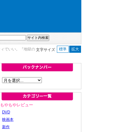
ティでいい。『地獄の
標準
拡大
文字サイズ
■もやもやレビュー
DVD
映画本
新作