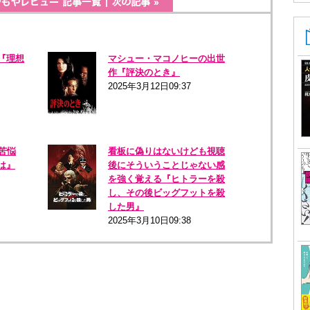
『理想
マシュー・マコノヒーの出世
作『評決のとき』
2025年3月12日09:37
苦悩
看板に偽りはないけども視聴
は』
後にそういうことじゃない感
を強く覚える『ヒトラーを殺
し、その後ビッグフットを殺
した男』
2025年3月10日09:38