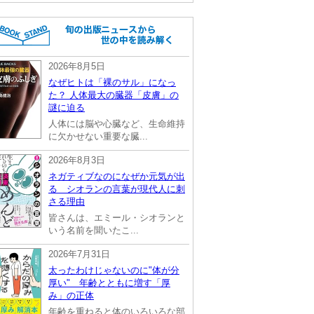
2026年8月5日
なぜヒトは「裸のサル」になっ
た？ 人体最大の臓器「皮膚」の
謎に迫る
人体には脳や心臓など、生命維持
に欠かせない重要な臓...
2026年8月3日
ネガティブなのになぜか元気が出
る シオランの言葉が現代人に刺
さる理由
皆さんは、エミール・シオランと
いう名前を聞いたこ...
2026年7月31日
太ったわけじゃないのに"体が分
厚い" 年齢とともに増す「厚
み」の正体
年齢を重ねると体のいろいろな部