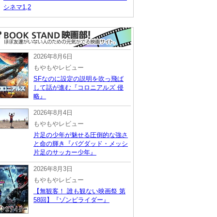
シネマ1,2
2026年8月6日
もやもやレビュー
SFなのに設定の説明を吹っ飛ば
して話が進む『コロニアルズ 侵
略』
2026年8月4日
もやもやレビュー
片足の少年が魅せる圧倒的な強さ
と命の輝き『バグダッド・メッシ
片足のサッカー少年』
2026年8月3日
もやもやレビュー
【無観客！ 誰も観ない映画祭 第
58回】『ゾンビライダー』