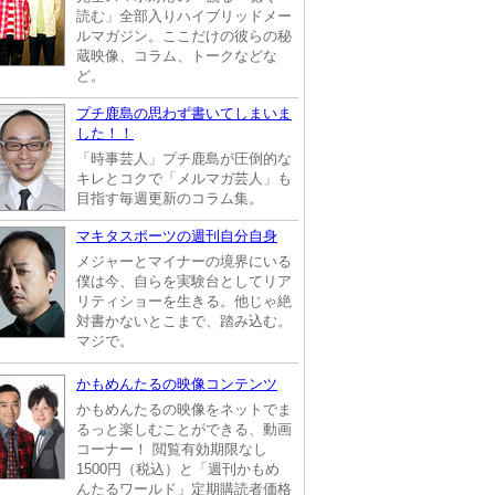
読む」全部入りハイブリッドメー
ルマガジン。ここだけの彼らの秘
蔵映像、コラム、トークなどな
ど。
プチ鹿島の思わず書いてしまいま
した！！
「時事芸人」プチ鹿島が圧倒的な
キレとコクで「メルマガ芸人」も
目指す毎週更新のコラム集。
マキタスポーツの週刊自分自身
メジャーとマイナーの境界にいる
僕は今、自らを実験台としてリア
リティショーを生きる。他じゃ絶
対書かないとこまで、踏み込む。
マジで。
かもめんたるの映像コンテンツ
かもめんたるの映像をネットでま
るっと楽しむことができる、動画
コーナー！ 閲覧有効期限なし
1500円（税込）と「週刊かもめ
んたるワールド」定期購読者価格