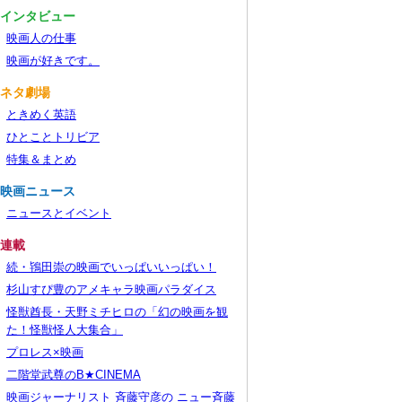
■インタビュー
映画人の仕事
映画が好きです。
■ネタ劇場
ときめく英語
ひとことトリビア
特集＆まとめ
■映画ニュース
ニュースとイベント
■連載
続・鴇田崇の映画でいっぱいいっぱい！
杉山すぴ豊のアメキャラ映画パラダイス
怪獣酋長・天野ミチヒロの「幻の映画を観
た！怪獣怪人大集合」
プロレス×映画
二階堂武尊のB★CINEMA
映画ジャーナリスト 斉藤守彦の ニュー斉藤