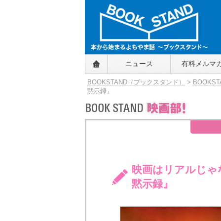
BOOKSTAND（ブックスタンド）
ニュース
有料メルマ
～本から始まるよもやま話～
BOOKSTAND（ブ
BOOKSTAND（ブックスタンド）
>
BOOKS
ックスタンド）
黙示録』
映画はリアルじゃ
黙示録』