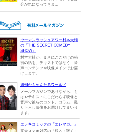
分が気になってきま...
ウーマンラッシュアワー村本大輔
の「THE SECRET COMEDY
SHOW」
村本大輔が、まさにここだけの秘
密の話を、テキストではなく、音
声コンテンツや映像メインでお届
けします。
週刊かもめんたるワールド
メールマガジンでありながら、も
はやテキストにこだわらず映像と
音声で彼らのコント、コラム、撮
り下ろし映像をお届けしてまいり
ます。
エレキコミックの「エレマガ。」
完全スマホ対応の「観る・聴く・