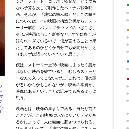
シス・フォード・コッポラ監督が、とてつも
ない予算を投じて制作したベトナム戦争映
画、それが、『地獄の黙示録』だ。この映画
については、その映画の構造分析から、スト
ーリー解析、バックグラウンドのいざこざ、
それが映画に与えた影響など...すでに多くが
語られすぎているので、僕が言えることは果
たしてあるのかどうか自分でも疑問だが、と
りあえずは語っていきたいと思う。
僕は、ストーリー重視の映画にまったく惹か
れない。映画を観ていると、むしろストーリ
ーなんて入ってこないのだ。これは、僕の頭
が悪いからかもしれないが、映画の本質が、
ジ
映像にあるということの証左でもあるように
ー
マ
思う。
ヴ
,
映画とは、映像の集まりである。当たり前の
ォ
ことだが、この映像にいかにリアリティがあ
るかによって、人は画面に惹きつけられる。
はっきりいって、『地獄の黙示録』にストー