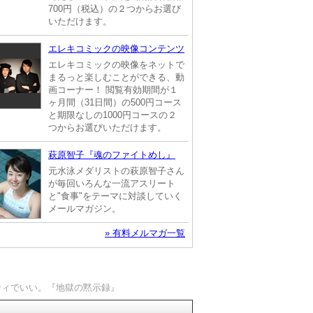
700円（税込）の２つからお選び
いただけます。
エレキコミックの映像コンテンツ
エレキコミックの映像をネットで
まるっと楽しむことができる、動
画コーナー！ 閲覧有効期間が１
ヶ月間（31日間）の500円コース
と期限なしの1000円コースの２
つからお選びいただけます。
萩原智子『魂のファイトめし』
元水泳メダリストの萩原智子さん
が毎回いろんな一流アスリート
と"食事"をテーマに対談していく
メールマガジン。
» 有料メルマガ一覧
ティでいい。『地獄の黙示録』