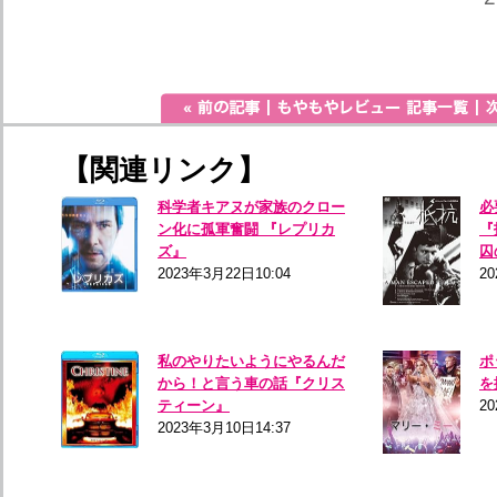
【関連リンク】
科学者キアヌが家族のクロー
必
ン化に孤軍奮闘 『レプリカ
『
ズ』
囚
2023年3月22日10:04
20
私のやりたいようにやるんだ
ポ
から！と言う車の話『クリス
を
ティーン』
2
2023年3月10日14:37