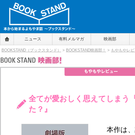
BOOKSTAND（ブックスタンド）
ニュース
有料メルマガ
映画部
～本から始まるよもやま話～
BOOKSTAND（ブ
BOOKSTAND（ブックスタンド）
>
BOOKSTAND映画部！
>
もやもやレビ
ックスタンド）
全てが愛おしく思えてしまう
た？』
本作は、