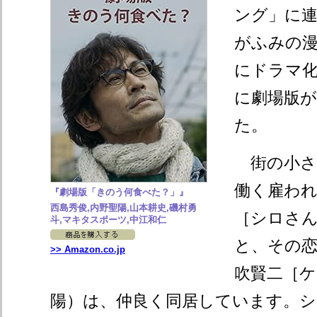
ング」に
がふみの漫
にドラマ化
に劇場版
た。
街の小さ
働く雇われ
『劇場版「きのう何食べた？」』
西島秀俊,内野聖陽,山本耕史,磯村勇
［シロさん
斗,マキタスポーツ,中江和仁
と、その
>> Amazon.co.jp
吹賢二［ケ
陽）は、仲良く同居しています。