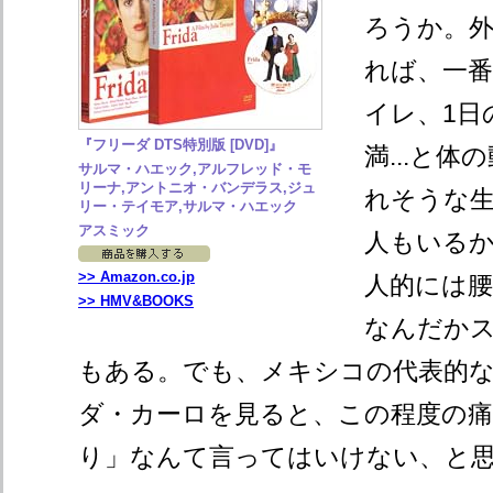
ろうか。
れば、一
イレ、1日
『フリーダ DTS特別版 [DVD]』
満...と
サルマ・ハエック,アルフレッド・モ
リーナ,アントニオ・バンデラス,ジュ
れそうな
リー・テイモア,サルマ・ハエック
アスミック
人もいる
>> Amazon.co.jp
人的には
>> HMV&BOOKS
なんだか
もある。でも、メキシコの代表的
ダ・カーロを見ると、この程度の痛
り」なんて言ってはいけない、と