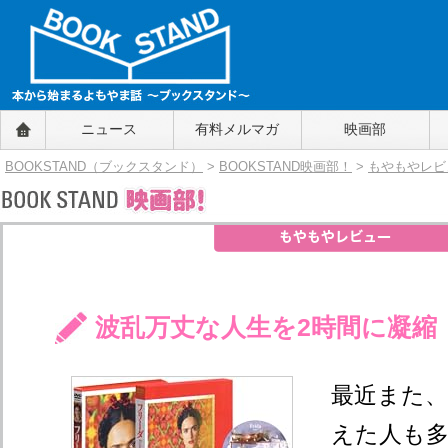
BOOKSTAND（ブックスタンド）
ニュース
有料メルマガ
映画部
～本から始まるよもやま話～
BOOKSTAND（ブ
BOOKSTAND（ブックスタンド）
>
BOOKSTAND映画部！
>
もやもやレビ
ックスタンド）
波乱万丈な人生を2時間に凝縮
最近また
えた人も