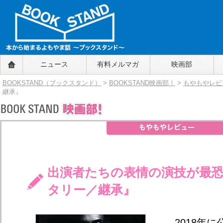
BOOKSTAND（ブックスタンド）
ニュース
有料メルマガ
映画部
～本から始まるよもやま話～
BOOKSTAND（ブ
BOOKSTAND（ブックスタンド）
>
BOOKSTAND映画部！
>
もやもやレビ
ックスタンド）
継承』
出演者たちの表情の演技が最
タリー／継承』
2018年に