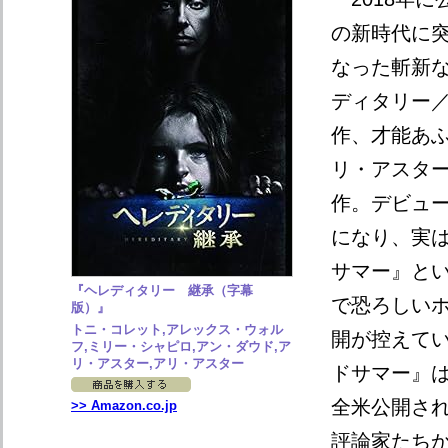
の新時代に
なった斬新
ディタリー
作、才能あ
リ・アスタ
作。デビュ
になり、実
サマー』と
『ヘレディタリー 継承（字幕
で恐ろしい
版）』
トニ・コレット,アレックス・ウォル
開が控えて
フ,ミリー・シャピロ,アン・ダウド,ア
リ・アスター,アリ・アスター
ドサマー』
全米公開さ
>> Amazon.co.jp
評論家たち