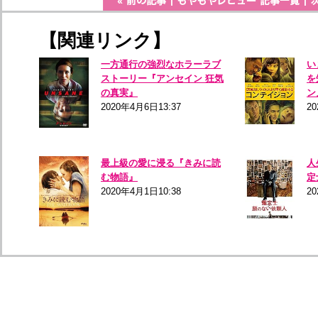
【関連リンク】
一方通行の強烈なホラーラブ
い
ストーリー『アンセイン 狂気
を
の真実』
ン
2020年4月6日13:37
2
最上級の愛に浸る『きみに読
人
む物語』
定
2020年4月1日10:38
20