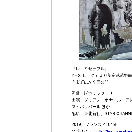
『レ・ミゼラブル』
2月28日（金）より新宿武蔵野館
有楽町ほか全国公開
監督・脚本：ラジ・リ
出演：ダミアン・ボナール、ア
ヌ・バリバール ほか
配給：東北新社、STAR CHANNEL
2019／フランス／104分
公式サイト：
http://lesmiserabl