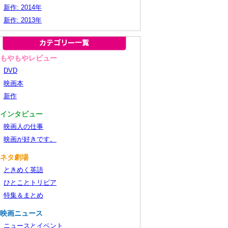
新作: 2014年
新作: 2013年
■もやもやレビュー
DVD
映画本
新作
■インタビュー
映画人の仕事
映画が好きです。
■ネタ劇場
ときめく英語
ひとことトリビア
特集＆まとめ
■映画ニュース
ニュースとイベント