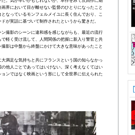
いた。気が早いかもしれないが、本作をみて次回作に期
映画界において目が離せない監督のひとりになったこと
台となっているモンフェルメイユに長く住んでおり、こ
ードが実話に基づいて制作されたというから驚きだ。
ーン撮影のシーンに違和感を感じながらも、最近の流行
ちで軽く受け流して、人間関係の把握に新入り警官と共
ン撮影は中盤から終盤にかけて大きな意味があったこと
に大満足な気持ちと共にフランスという国の知らなかっ
国の他人ごとであってはいけない。深く考えなくてはい
ションではなく映画という形にして全世界に伝えられた