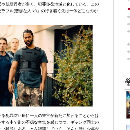
民や低所得者が多く、犯罪多発地域と化している。この
ラブル(悲惨な人々)」の行き着く先は一体どこなのか
いる犯罪防止班に一人の警官が新たに加わることからは
をする中で街の不穏な空気を感じつつ、ギャング同士の
ない状態にあることを認識していく。そんな時に少年が