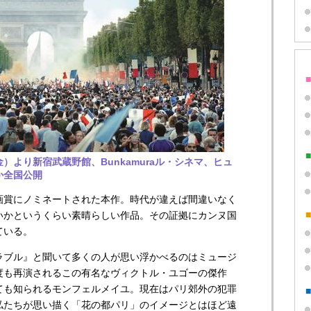
金）より新宿武蔵野館、Bunkamuraル・シネマ、ヒュ
か全国公開
画賞にノミネートされた本作。時代が違えば間違いなく
いかというくらい素晴らしい作品。その証拠にカンヌ国
ている。
ラブル』と聞いて多くの人が思い浮かべるのはミュージ
度も再演されるこの有名なヴィクトル・ユゴーの傑作
ても知られるモンフェルメイユ。現在はパリ郊外の犯罪
私たちが思い描く「花の都パリ」のイメージとはほど遠