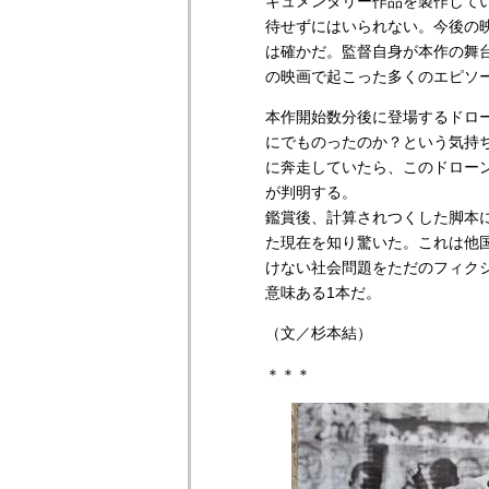
キュメンタリー作品を製作して
待せずにはいられない。今後の
は確かだ。監督自身が本作の舞
の映画で起こった多くのエピソ
本作開始数分後に登場するドロ
にでものったのか？という気持
に奔走していたら、このドロー
が判明する。
鑑賞後、計算されつくした脚本
た現在を知り驚いた。これは他
けない社会問題をただのフィク
意味ある1本だ。
（文／杉本結）
＊＊＊