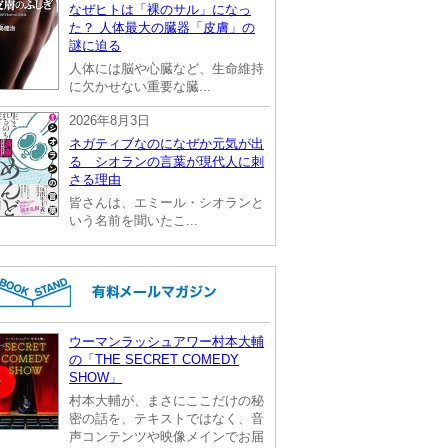
なぜヒトは「裸のサル」になっ
た？ 人体最大の臓器「皮膚」の
謎に迫る
人体には脳や心臓など、生命維持
に欠かせない重要な臓...
2026年8月3日
ネガティブなのになぜか元気が出
る シオランの言葉が現代人に刺
さる理由
皆さんは、エミール・シオランと
いう名前を聞いたこ...
ウーマンラッシュアワー村本大輔
の「THE SECRET COMEDY
SHOW」
村本大輔が、まさにここだけの秘
密の話を、テキストではなく、音
声コンテンツや映像メインでお届