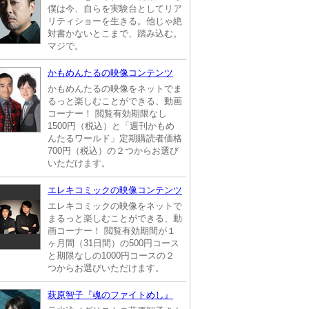
僕は今、自らを実験台としてリア
リティショーを生きる。他じゃ絶
対書かないとこまで、踏み込む。
マジで。
かもめんたるの映像コンテンツ
かもめんたるの映像をネットでま
るっと楽しむことができる、動画
コーナー！ 閲覧有効期限なし
1500円（税込）と「週刊かもめ
んたるワールド」定期購読者価格
700円（税込）の２つからお選び
いただけます。
エレキコミックの映像コンテンツ
エレキコミックの映像をネットで
まるっと楽しむことができる、動
画コーナー！ 閲覧有効期間が１
ヶ月間（31日間）の500円コース
と期限なしの1000円コースの２
つからお選びいただけます。
萩原智子『魂のファイトめし』