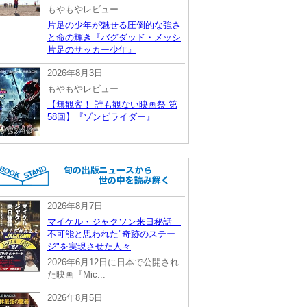
もやもやレビュー
片足の少年が魅せる圧倒的な強さ
と命の輝き『バグダッド・メッシ
片足のサッカー少年』
2026年8月3日
もやもやレビュー
【無観客！ 誰も観ない映画祭 第
58回】『ゾンビライダー』
2026年8月7日
マイケル・ジャクソン来日秘話
不可能と思われた"奇跡のステー
ジ"を実現させた人々
2026年6月12日に日本で公開され
た映画『Mic...
2026年8月5日