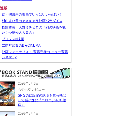
■連載
続・鴇田崇の映画でいっぱいいっぱい！
杉山すぴ豊のアメキャラ映画パラダイス
怪獣酋長・天野ミチヒロの「幻の映画を観
た！怪獣怪人大集合」
プロレス×映画
二階堂武尊のB★CINEMA
映画ジャーナリスト 斉藤守彦の ニュー斉藤
シネマ1,2
2026年8月6日
もやもやレビュー
SFなのに設定の説明を吹っ飛ば
して話が進む『コロニアルズ 侵
略』
2026年8月4日