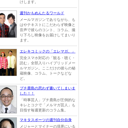
けします。
週刊かもめんたるワールド
メールマガジンでありながら、も
はやテキストにこだわらず映像と
音声で彼らのコント、コラム、撮
り下ろし映像をお届けしてまいり
ます。
エレキコミックの「エレマガ。」
完全スマホ対応の「観る・聴く・
読む」全部入りハイブリッドメー
ルマガジン。ここだけの彼らの秘
蔵映像、コラム、トークなどな
ど。
プチ鹿島の思わず書いてしまいま
した！！
「時事芸人」プチ鹿島が圧倒的な
キレとコクで「メルマガ芸人」も
目指す毎週更新のコラム集。
マキタスポーツの週刊自分自身
メジャーとマイナーの境界にいる