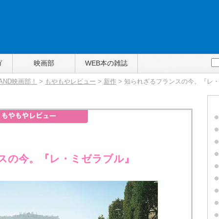
ガ
映画部
WEB本の雑誌
TAND映画部！
>
もやもやレビュー
>
新作
> 知られざるフランスの今。『レ
スの今。『レ・ミゼラブル』