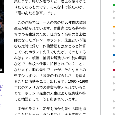
業します。終りが近づくと、過去を振りかえ
りたくなるものです。そんな中で観たのが、
『陽のあたる教室』です。
この作品では、一人の男の約30年間の教師
生活が描かれています。作曲家になる夢を持
ちつつも生活のため、仕方なく高校の音楽教
師になったグレン・ホランド。先生という職
なら定時に帰り、作曲活動もはかどると計算
していたホランド先生でしたが、そのもくろ
みはすぐに頓挫。補習や居残りの生徒の世話
などで、学校の仕事に忙殺されていくことに
なります。悩む先生でしたが、そんな日々の
中で少しずつ、「音楽のすばらしさ」を伝え
ることに情熱を見つけ出します。1960〜1990
・
ピ
年代のアメリカでの史実も交えられているこ
ア
とで、ホランド先生の人生はより現実味を持
ヘ
った物語として、映し出されています。
株
本作のラスト、定年を向かえ先生の職を退
くことになったホランドには、ある素敵なプ