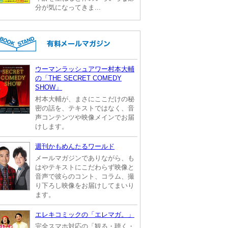
分が気になってきま...
ウーマンラッシュアワー村本大輔
の「THE SECRET COMEDY
SHOW」
村本大輔が、まさにここだけの秘
密の話を、テキストではなく、音
声コンテンツや映像メインでお届
けします。
週刊かもめんたるワールド
メールマガジンでありながら、も
はやテキストにこだわらず映像と
音声で彼らのコント、コラム、撮
り下ろし映像をお届けしてまいり
ます。
エレキコミックの「エレマガ。」
完全スマホ対応の「観る・聴く・