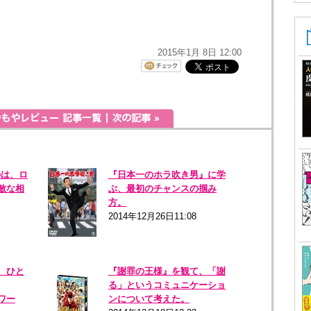
2015年1月 8日 12:00
のは、ロ
『日本一のホラ吹き男』に学
敵な相
ぶ、最初のチャンスの掴み
方。
2014年12月26日11:08
、ひと
『謝罪の王様』を観て、「謝
る」というコミュニケーショ
ワー
ンについて考えた。