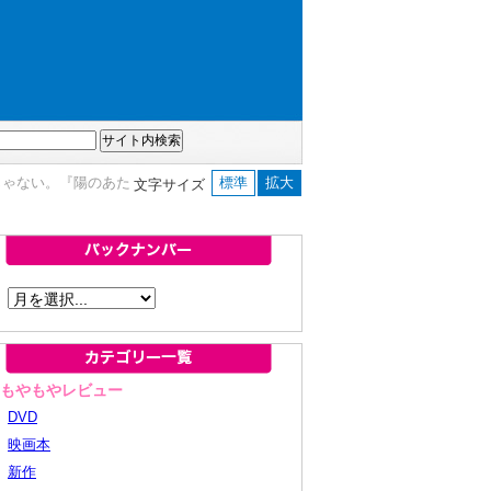
じゃない。『陽のあた
標準
拡大
文字サイズ
■もやもやレビュー
DVD
映画本
新作