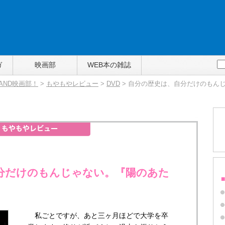
ガ
映画部
WEB本の雑誌
TAND映画部！
>
もやもやレビュー
>
DVD
> 自分の歴史は、自分だけのもん
分だけのもんじゃない。『陽のあた
私ごとですが、あと三ヶ月ほどで大学を卒