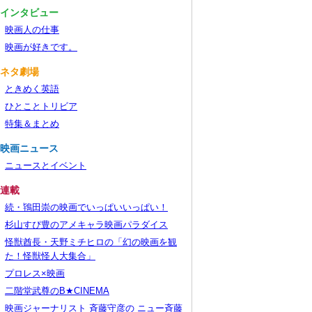
■インタビュー
映画人の仕事
映画が好きです。
■ネタ劇場
ときめく英語
ひとことトリビア
特集＆まとめ
■映画ニュース
ニュースとイベント
■連載
続・鴇田崇の映画でいっぱいいっぱい！
杉山すぴ豊のアメキャラ映画パラダイス
怪獣酋長・天野ミチヒロの「幻の映画を観
た！怪獣怪人大集合」
プロレス×映画
二階堂武尊のB★CINEMA
映画ジャーナリスト 斉藤守彦の ニュー斉藤