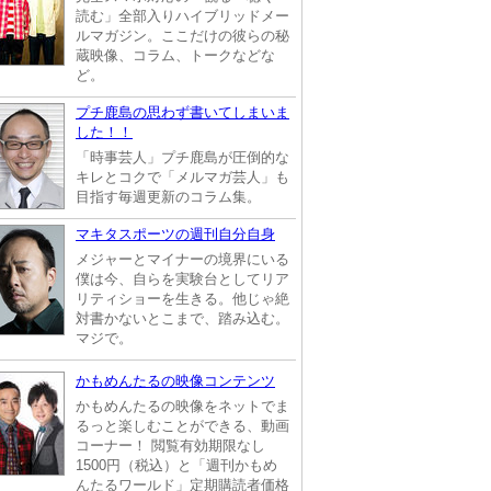
読む」全部入りハイブリッドメー
ルマガジン。ここだけの彼らの秘
蔵映像、コラム、トークなどな
ど。
プチ鹿島の思わず書いてしまいま
した！！
「時事芸人」プチ鹿島が圧倒的な
キレとコクで「メルマガ芸人」も
目指す毎週更新のコラム集。
マキタスポーツの週刊自分自身
メジャーとマイナーの境界にいる
僕は今、自らを実験台としてリア
リティショーを生きる。他じゃ絶
対書かないとこまで、踏み込む。
マジで。
かもめんたるの映像コンテンツ
かもめんたるの映像をネットでま
るっと楽しむことができる、動画
コーナー！ 閲覧有効期限なし
1500円（税込）と「週刊かもめ
んたるワールド」定期購読者価格