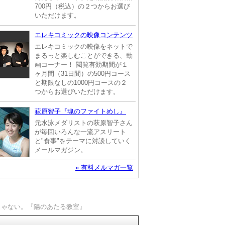
700円（税込）の２つからお選び
いただけます。
エレキコミックの映像コンテンツ
エレキコミックの映像をネットで
まるっと楽しむことができる、動
画コーナー！ 閲覧有効期間が１
ヶ月間（31日間）の500円コース
と期限なしの1000円コースの２
つからお選びいただけます。
萩原智子『魂のファイトめし』
元水泳メダリストの萩原智子さん
が毎回いろんな一流アスリート
と"食事"をテーマに対談していく
メールマガジン。
» 有料メルマガ一覧
じゃない。『陽のあたる教室』