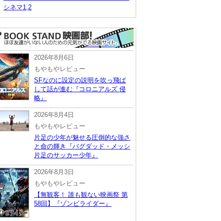
シネマ1,2
2026年8月6日
もやもやレビュー
SFなのに設定の説明を吹っ飛ば
して話が進む『コロニアルズ 侵
略』
2026年8月4日
もやもやレビュー
片足の少年が魅せる圧倒的な強さ
と命の輝き『バグダッド・メッシ
片足のサッカー少年』
2026年8月3日
もやもやレビュー
【無観客！ 誰も観ない映画祭 第
58回】『ゾンビライダー』