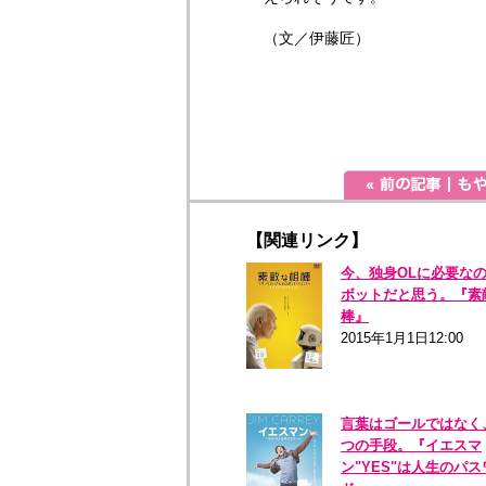
（文／伊藤匠）
【関連リンク】
今、独身OLに必要な
ボットだと思う。『素
棒』
2015年1月1日12:00
言葉はゴールではなく
つの手段。『イエスマ
ン"YES"は人生のパス